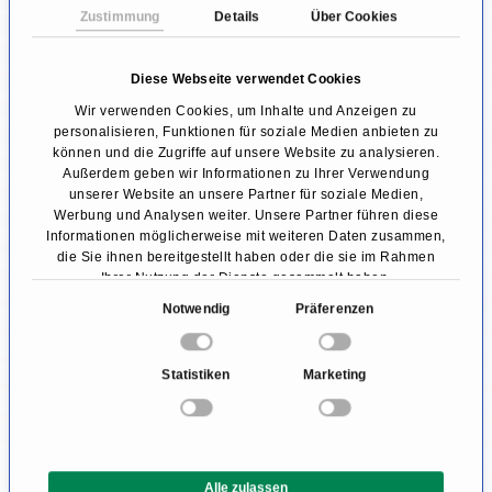
Zustimmung
Details
Über Cookies
Nebenschilddrüsenerkrankungen
kann die
SPECT-CT wichtige Hinweise zur Anatomie
Diese Webseite verwendet Cookies
geben, was vor allem für operative Eingriffe
Wir verwenden Cookies, um Inhalte und Anzeigen zu
von Relevanz ist.
personalisieren, Funktionen für soziale Medien anbieten zu
können und die Zugriffe auf unsere Website zu analysieren.
Außerdem geben wir Informationen zu Ihrer Verwendung
Die SPECT-CT kann des Weiteren Auskunft
unserer Website an unsere Partner für soziale Medien,
geben bei neurologischen Erkrankungen,
Werbung und Analysen weiter. Unsere Partner führen diese
Informationen möglicherweise mit weiteren Daten zusammen,
beispielsweise
Demenzen
,
Epilepsien
oder
die Sie ihnen bereitgestellt haben oder die sie im Rahmen
Ihrer Nutzung der Dienste gesammelt haben.
auch Parkinson, da hier der Hirnstoffwechsel in
E
Notwendig
Präferenzen
bestimmten Regionen verändert sein und
i
somit abgebildet werden kann.
n
Statistiken
Marketing
w
Was ist der Unterschied zwischen
i
l
SPECT und PET?
l
Bei einer SPECT-Untersuchung sowie auch bei
Alle zulassen
i