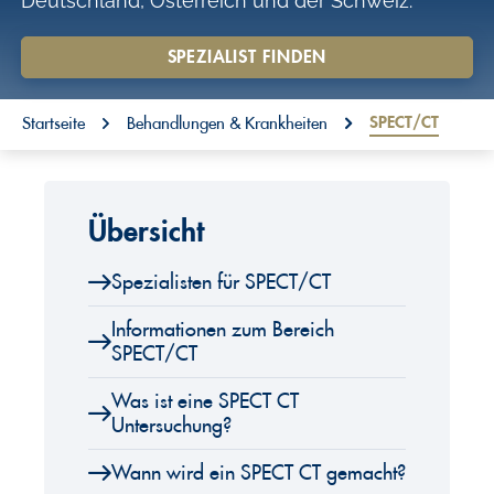
Deutschland, Österreich und der Schweiz.
o
n
SPEZIALIST FINDEN
t
You are here:
e
SPECT/CT
Startseite
Behandlungen & Krankheiten
n
t
Übersicht
Spezialisten für SPECT/CT
Informationen zum Bereich
SPECT/CT
Was ist eine SPECT CT
Untersuchung?
Wann wird ein SPECT CT gemacht?