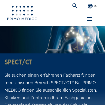
DE
S
k
i
p
t
SPECT/CT
o
m
Sie suchen einen erfahrenen Facharzt für den
a
medizinischen Bereich SPECT/CT? Bei PRIMO
i
MEDICO finden Sie ausschließlich Spezialisten,
n
Kliniken und Zentren in Ihrem Fachgebiet in
c