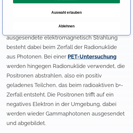
g
einer Szintigraphie werden dem Patienten als
Auswahl erlauben
u
radioaktive Medikamente (Radiopharmaka)
n
Ablehnen
sogenannte Gammastrahler verbreicht. Die
g
s
ausgesendete elektromagnetisch Strahlung
a
besteht dabei beim Zerfall der Radionuklide
u
aus Photonen. Bei einer
PET-Untersuchung
s
w
werden hingegen Radionuklide verwendet, die
a
Positronen abstrahlen, also ein positiv
h
geladenes Teilchen, das beim radioaktiven b+-
l
Zerfall entsteht. Die Positronen trifft auf ein
negatives Elektron in der Umgebung, dabei
werden wieder Gammaphotonen ausgesendet
und abgebildet.