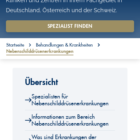
Kliniken und Zentren in Ihrem Fachgebiet in
o
Deutschland, Österreich und der Schweiz.
n
t
SPEZIALIST FINDEN
e
You are here:
n
Startseite
Behandlungen & Krankheiten
Nebenschilddrüsenerkrankungen
t
Übersicht
Spezialisten für
Nebenschilddrüsenerkrankungen
Informationen zum Bereich
Nebenschilddrüsenerkrankungen
Was sind Erkrankungen der