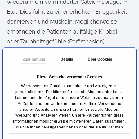
wiederum ein verminderter Calciumspiegel im
Blut. Dies führt zu einer erhöhten Erregbarkeit
der Nerven und Muskeln. Möglicherweise
empfinden die Patienten auffällige Kribbel-
oder Taubheitsgefühle (Parästhesien).
Bezeichnend für eine Hypocalcämie sind
Zustimmung
Details
Über Cookies
Muskelzuckungen bis hin zu Krämpfen und
einer sogenannten Tetanie (Unruhe,
Diese Webseite verwendet Cookies
Taubheitsgefühl, Missempfindungen,
Wir verwenden Cookies, um Inhalte und Anzeigen zu
personalisieren, Funktionen für soziale Medien anbieten zu
Muskelkrämpfe). Typisch hierfür ist eine
können und die Zugriffe auf unsere Website zu analysieren.
Außerdem geben wir Informationen zu Ihrer Verwendung
Pfötchenstellung der Hände (verkrampfte
unserer Website an unsere Partner für soziale Medien,
Kontraktion der Hand- und
Werbung und Analysen weiter. Unsere Partner führen diese
Informationen möglicherweise mit weiteren Daten zusammen,
Fingerbeugermuskulatur).
die Sie ihnen bereitgestellt haben oder die sie im Rahmen
Ihrer Nutzung der Dienste gesammelt haben.