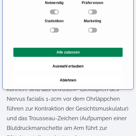
Auch Verkrampfungen (Spasmen) der Galle
E
Notwendig
Präferenzen
i
(Gallenkoliken), der Bronchien oder
n
retrosternale Schmerzen über dem Herzen
Statistiken
Marketing
w
(Stenokardien) können auftreten. Langfristig
i
l
kann es in einigen Fällen zu Haarausfall,
l
Augenerkrankungen und Hautproblemen
Alle zulassen
i
kommen. Klinische Merkmale für einen
g
Auswahl erlauben
u
Hypoparathyreoidismus, die bei der
n
körperlichen Untersuchung auffällig werden
Ablehnen
g
können, sind das Chvostek- (Beklopfen des
s
a
Nervus facialis 1-2cm vor dem Ohrläppchen
u
führen zur Kontraktion der Gesichtsmuskulatur)
s
und das Trousseau-Zeichen (Aufpumpen einer
w
a
Blutdruckmanschette am Arm führt zur
h