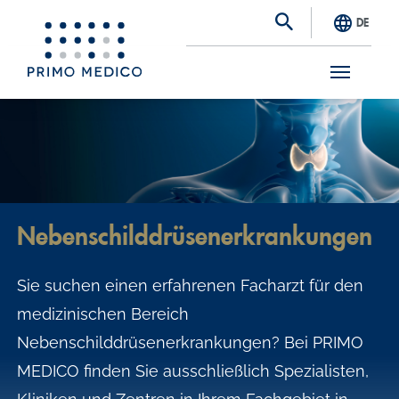
DE
S
k
i
p
t
Nebenschilddrüsenerkrankungen
o
m
Sie suchen einen erfahrenen Facharzt für den
a
medizinischen Bereich
i
Nebenschilddrüsenerkrankungen? Bei PRIMO
n
MEDICO finden Sie ausschließlich Spezialisten,
c