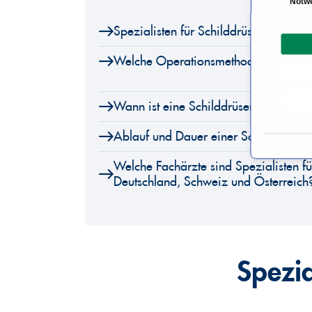
Notw
i
Spezialisten für Schilddrüsenoperatio
n
w
Welche Operationsmethoden der Schil
i
l
l
Wann ist eine Schilddrüsenoperation 
i
g
Ablauf und Dauer einer Schilddrüsen
u
Welche Fachärzte sind Spezialisten fü
n
Deutschland, Schweiz und Österreich
g
s
a
u
s
Spezia
w
a
h