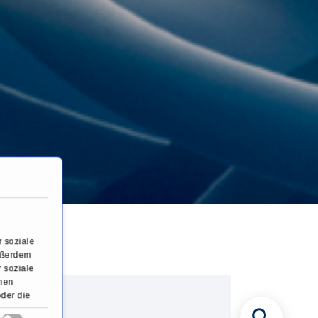
ation
 soziale
Außerdem
 soziale
onen
oder die