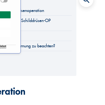
ch Schilddrüsenoperation
n wird eine Schilddrüsen-OP
 oder nein?
ddrüsenentfernung zu beachten?
eration