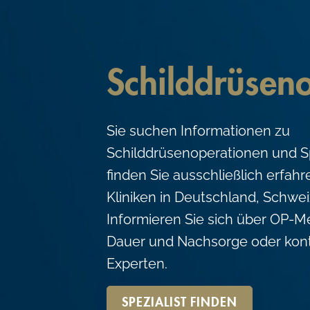
c
o
n
Schilddrüsen
t
e
n
Sie suchen Informationen zu
t
Schilddrüsenoperationen und Sp
finden Sie ausschließlich erfah
Kliniken in Deutschland, Schwei
Informieren Sie sich über OP-M
Dauer und Nachsorge oder kont
Experten.
SPEZIALIST FINDEN