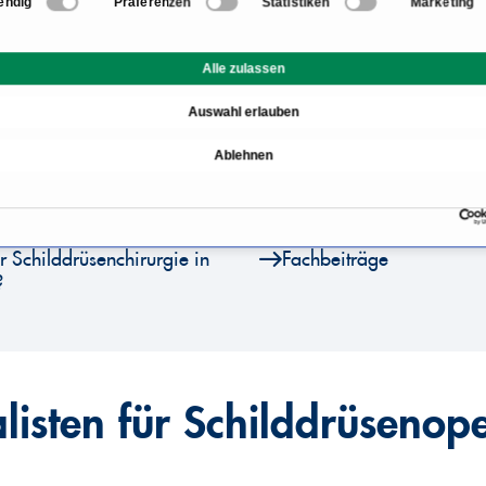
endig
Präferenzen
Statistiken
Marketing
n
Informationen zum Berei
Alle zulassen
ddrüse gibt es?
Bei welchen Erkrankunge
Auswahl erlauben
durchgeführt?
Ablehnen
nötig?
Schilddrüsenoperation ja
-OP
Was ist nach einer Schil
r Schilddrüsenchirurgie in
Fachbeiträge
?
listen für Schilddrüsenop