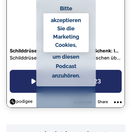
o
Bitte
n
akzeptieren
t
Sie die
e
Marketing
n
Cookies,
t
um diesen
Podcast
anzuhören.