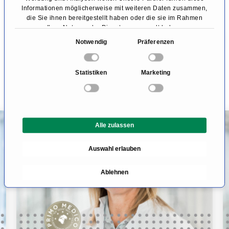
aus? Was ist in einem zertifizierten
Informationen möglicherweise mit weiteren Daten zusammen,
Referenzzentrum anders als in anderen
die Sie ihnen bereitgestellt haben oder die sie im Rahmen
Ihrer Nutzung der Dienste gesammelt haben.
Kliniken?
E
Notwendig
Präferenzen
i
n
Statistiken
Marketing
Fachbeiträge zum Thema
Endokrine
w
i
Chirurgie
l
l
PODCAST
Alle zulassen
i
g
Auswahl erlauben
u
n
Ablehnen
g
s
a
u
s