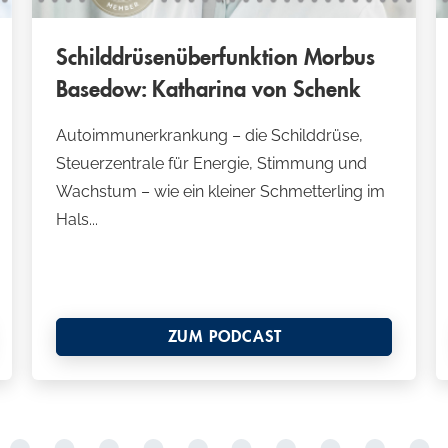
w
a
Schilddrüsenüberfunktion Morbus
h
Basedow: Katharina von Schenk
l
Autoimmunerkrankung – die Schilddrüse,
Steuerzentrale für Energie, Stimmung und
Wachstum – wie ein kleiner Schmetterling im
Hals...
ZUM PODCAST