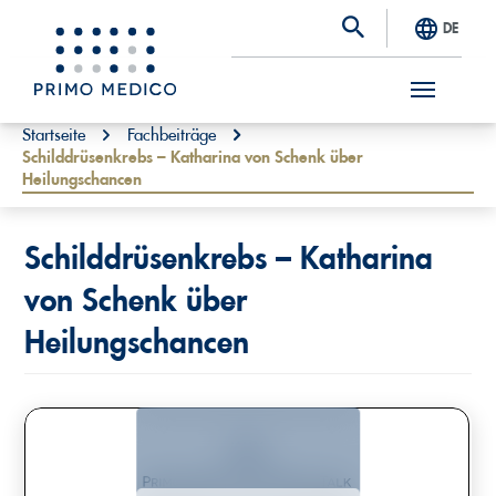
DE
S
You are here:
Startseite
Fachbeiträge
Schilddrüsenkrebs – Katharina von Schenk über
k
Heilungschancen
i
p
Schilddrüsenkrebs – Katharina
t
von Schenk über
o
m
Heilungschancen
a
i
n
c