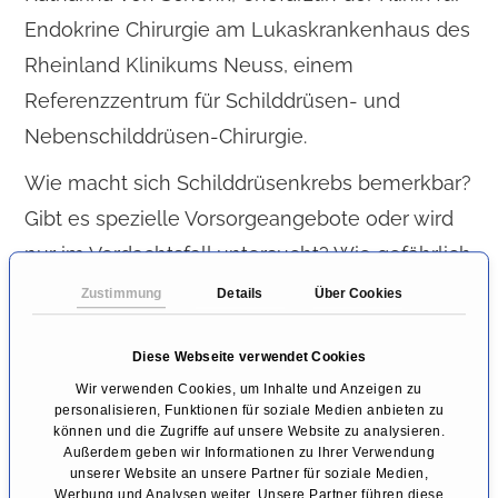
Endokrine Chirurgie am Lukaskrankenhaus des
Rheinland Klinikums Neuss, einem
Referenzzentrum für Schilddrüsen- und
Nebenschilddrüsen-Chirurgie.
Wie macht sich Schilddrüsenkrebs bemerkbar?
Gibt es spezielle Vorsorgeangebote oder wird
nur im Verdachtsfall untersucht? Wie gefährlich
ist dieser Krebs wirklich? Wie kann behandelt
Zustimmung
Details
Über Cookies
werden? Wie verlaufen Operationen ab und
Diese Webseite verwendet Cookies
wie belastend sind sie? Muss eine Chemo-
Wir verwenden Cookies, um Inhalte und Anzeigen zu
Bestrahlung folgen? Müssen Betroffene
personalisieren, Funktionen für soziale Medien anbieten zu
Hormone nach der OP einnehmen? Wie sehen
können und die Zugriffe auf unsere Website zu analysieren.
Außerdem geben wir Informationen zu Ihrer Verwendung
die Erfolgsaussichten und Heilungschancen
unserer Website an unsere Partner für soziale Medien,
Werbung und Analysen weiter. Unsere Partner führen diese