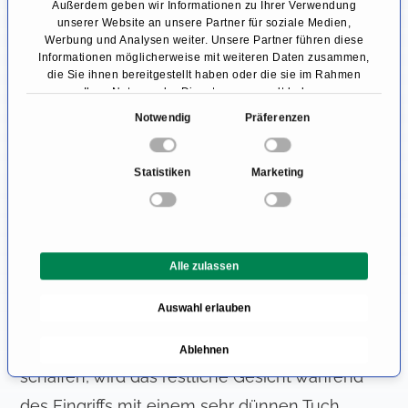
Außerdem geben wir Informationen zu Ihrer Verwendung
dann kann die Therapie geplant werden. In der
unserer Website an unsere Partner für soziale Medien,
Regel sind mehrere Termine im Abstand einiger
Werbung und Analysen weiter. Unsere Partner führen diese
Informationen möglicherweise mit weiteren Daten zusammen,
Wochen notwendig, um einen langfristigen
die Sie ihnen bereitgestellt haben oder die sie im Rahmen
Ihrer Nutzung der Dienste gesammelt haben.
Erfolg zu erzielen. Vor jedem Termin findet
E
Notwendig
Präferenzen
dabei eine kurze Untersuchung statt, um die
i
Indikation zur Durchführung der IVOM erneut
n
Statistiken
Marketing
w
zu prüfen.
i
l
Die Behandlung selbst findet im Rahmen eines
l
kurzen ambulanten Eingriffs statt. Dabei ist
Alle zulassen
i
keine Allgemeinanästhesie notwendig und das
g
Auswahl erlauben
u
Auge wird mit speziellen Augentropfen
n
betäubt. Um sterile Operationsbedingungen zu
Ablehnen
g
schaffen, wird das restliche Gesicht während
s
a
des Eingriffs mit einem sehr dünnen Tuch