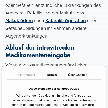
oder Gefäßen, entzündliche Erkrankungen des
Auges mit Beteiligung der Makula, das
Makulaödem
nach
Katarakt-Operation
oder
Gefäßneubildungen im Rahmen anderer
Augenerkrankungen.
Ablauf der intravitrealen
Medikamenteneingabe
Wenn nach gründlicher augenärztlicher
Untersuchung eine Indikation zur
Zustimmung
Details
Über Cookies
Durchführung einer intravitrealen
Medikamentengabe festgestellt wurde und
Diese Webseite verwendet Cookies
sich Patient und Ärzteteam gemeinsam für die
Wir verwenden Cookies, um Inhalte und Anzeigen zu
personalisieren, Funktionen für soziale Medien anbieten zu
Behandlungsmethode entschieden haben,
können und die Zugriffe auf unsere Website zu analysieren.