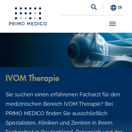
DE
S
k
i
p
t
IVOM Therapie
o
m
Sie suchen einen erfahrenen Facharzt für den
a
medizinischen Bereich IVOM Therapie? Bei
i
PRIMO MEDICO finden Sie ausschließlich
n
Spezialisten, Kliniken und Zentren in Ihrem
c