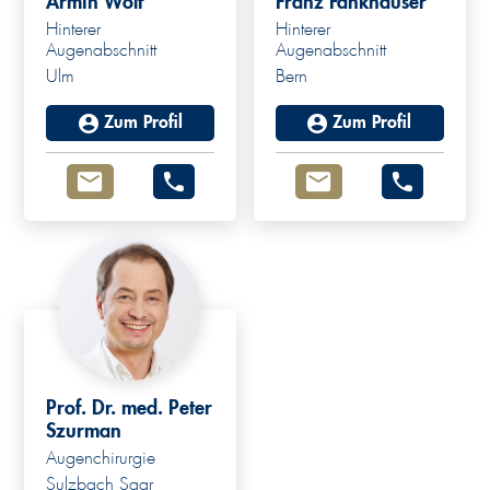
Armin Wolf
Franz Fankhauser
Hinterer
Hinterer
Augenabschnitt
Augenabschnitt
Ulm
Bern
Zum Profil
Zum Profil
Prof. Dr. med. Peter
Szurman
Augenchirurgie
Sulzbach Saar