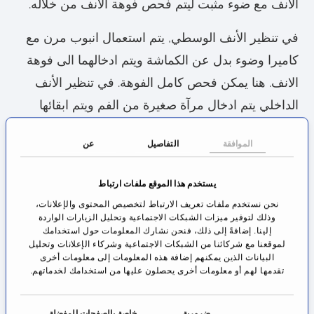
الأنف مع ضوء مثبت ليتم فحص فوهة الأنف من خلاله.
في تنظير الأنف الوسطي, يتم استعمال انبوب مرن مع
كاميرا وضوء بدل عن الكماشة ويتم ادخالهما الى فوهة
الانف. هنا يمكن فحص كامل الفوهة. في تنظير الأنف
الداخلي يتم ادخال مرآة صغيرة من الفم ويتم ابقائها
مثبتة خلال الفحص بشكل يمكن للطبيب أن يفحص
الموافقة
التفاصيل
عن
الجزء السفلي من فتحة الأنف.
لفحص تدفق الهواء من خلال الانف, يتم ادخال جهاز
يستخدم هذا الموقع ملفات ارتباط
يفحص الفرق في الضغط بين مدخل الأنف والبلعوم. من
نحن نستخدم ملفات تعريف الارتباط لتخصيص المحتوى والإعلانات،
وذلك لتوفير ميزات الشبكات الاجتماعية وتحليل الزيارات الواردة
خلال النتيجة يمكن معرفة فيما إذا كان هناك أي عوائق
إلينا. إضافةً إلى ذلك، فنحن نشارك المعلومات حول استخدامك
لموقعنا مع شركائنا من الشبكات الاجتماعية وشركاء الإعلانات وتحليل
في التنفس من خلال الأنف. لتقييم حالة الغشاء المخاطي
البيانات الذين يمكنهم إضافة هذه المعلومات إلى معلومات أخرى
تقدمها لهم أو معلومات أخرى يحصلون عليها من استخدامك لخدماتهم.
للأنف يتم اخذ خزعة ليتم فحصها بالميكروسكوب.
العنق: كذلك فإن تجويف الفم ومنطقة البلعوم العلوي
ا
ضرورية
خاصة بالصفحات المفضلة