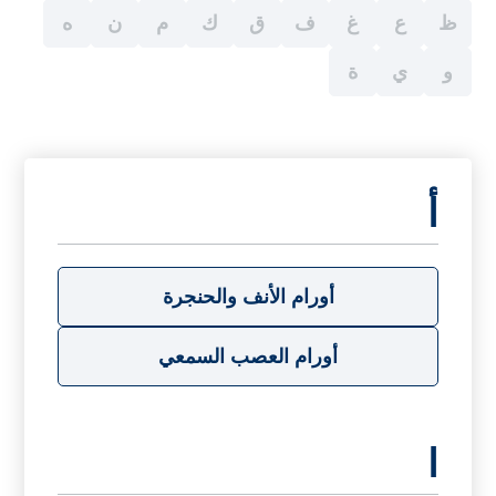
ظ
ع
غ
ف
ق
ك
م
ن
ه
و
ي
ة
أ
أورام الأنف والحنجرة
أورام العصب السمعي
ا