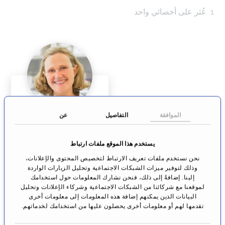
1
عُثر على أخصائي واحد
الموافقة
التفاصيل
عن
البروفيسورة
الدكتورة الطبيبة
سيرينا براير
يستخدم هذا الموقع ملفات ارتباط
علاج الأنف والأذن
نحن نستخدم ملفات تعريف الارتباط لتخصيص المحتوى والإعلانات،
والحنجرة
وذلك لتوفير ميزات الشبكات الاجتماعية وتحليل الزيارات الواردة
كارلسروّيه
إلينا. إضافةً إلى ذلك، فنحن نشارك المعلومات حول استخدامك
لموقعنا مع شركائنا من الشبكات الاجتماعية وشركاء الإعلانات وتحليل
البيانات الذين يمكنهم إضافة هذه المعلومات إلى معلومات أخرى
الانتقال إلى
تقدمها لهم أو معلومات أخرى يحصلون عليها من استخدامك لخدماتهم.
الملف الشخصي