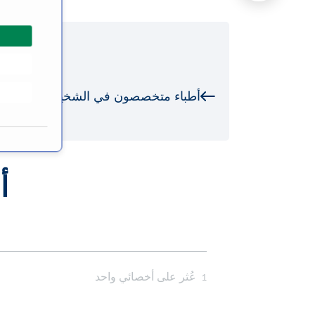
ي
ا
ر
ا
ل
أطباء متخصصون في الشخير
م
و
ا
ف
ق
أ
ة
1
عُثر على أخصائي واحد