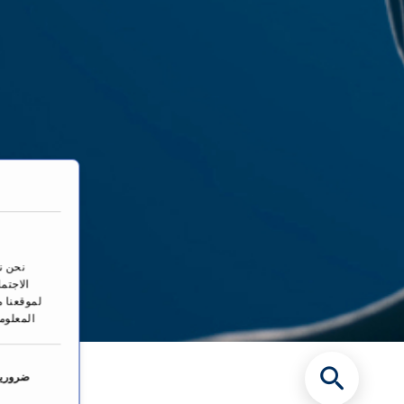
نحن ن
الاجتم
لموقعنا م
المعلوم
ا
خ
ضرورية
ت