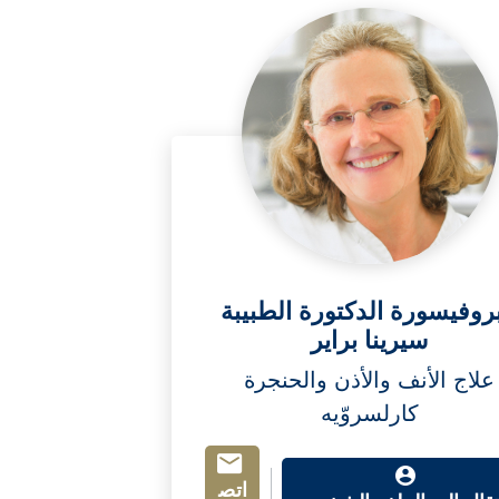
بروفيسورة الدكتورة الطبيبة
سيرينا براير
علاج الأنف والأذن والحنجرة
كارلسروّيه
اتص