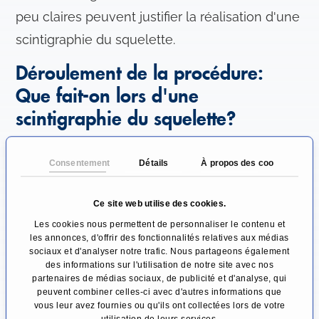
peu claires peuvent justifier la réalisation d'une
scintigraphie du squelette.
Déroulement de la procédure:
Que fait-on lors d'une
scintigraphie du squelette?
Avant un examen de médecine nucléaire, le
Consentement
Détails
À propos des cookies
patient est généralement informé par son
médecin traitant des avantages et des risques
Ce site web utilise des cookies.
éventuels. Un médicament radiomarqué,
Les cookies nous permettent de personnaliser le contenu et
généralement des bisphosphonates de
les annonces, d'offrir des fonctionnalités relatives aux médias
sociaux et d'analyser notre trafic. Nous partageons également
technétium 99m, est injecté dans une veine et
des informations sur l'utilisation de notre site avec nos
partenaires de médias sociaux, de publicité et d'analyse, qui
passe ainsi dans la circulation sanguine. Ce
peuvent combiner celles-ci avec d'autres informations que
médicament s'accumule de préférence dans
vous leur avez fournies ou qu'ils ont collectées lors de votre
utilisation de leurs services.