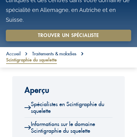
cliniques et des centres dans votre domaine de
o
spécialité en Allemagne, en Autriche et en
n
Suisse.
t
e
TROUVER UN SPÉCIALISTE
n
You are here:
t
Accueil
Traitements & maladies
Scintigraphie du squelette
Aperçu
Spécialistes en Scintigraphie du
squelette
Informations sur le domaine
Scintigraphie du squelette