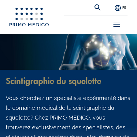
FR
S
k
i
p
t
Scintigraphie du squelette
o
m
Vous cherchez un spécialiste expérimenté dans
a
le domaine médical de la scintigraphie du
i
squelette? Chez PRIMO MEDICO, vous
n
trouverez exclusivement des spécialistes, des
c