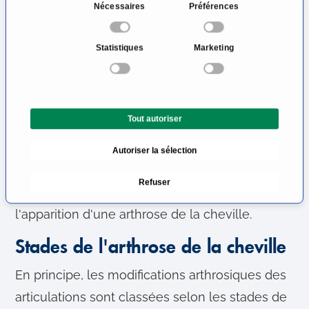
pied, par exemple les pieds bots, les pieds
S
Nécessaires
Préférences
é
plats et les pieds creux. Dans ces cas, une
l
tension insuffisante de la voûte plantaire due à
Statistiques
Marketing
e
des ligaments tendus entraîne une pression
c
t
accrue sur certaines parties du cartilage, qui
i
s'usent donc plus rapidement.
Tout autoriser
o
n
Dans de rares cas, des maladies systémiques
Autoriser la sélection
d
telles que l'hémochromatose (maladie du
u
Refuser
c
stockage du fer) sont également à l'origine de
o
l'apparition d'une arthrose de la cheville.
n
s
Stades de l'arthrose de la cheville
e
n
En principe, les modifications arthrosiques des
t
articulations sont classées selon les stades de
e