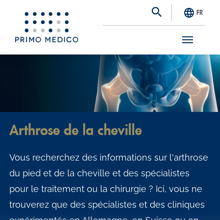
FR
S
k
i
p
t
Arthrose de la cheville
o
m
Vous recherchez des informations sur l'arthrose
a
du pied et de la cheville et des spécialistes
i
pour le traitement ou la chirurgie ? Ici, vous ne
n
trouverez que des spécialistes et des cliniques
c