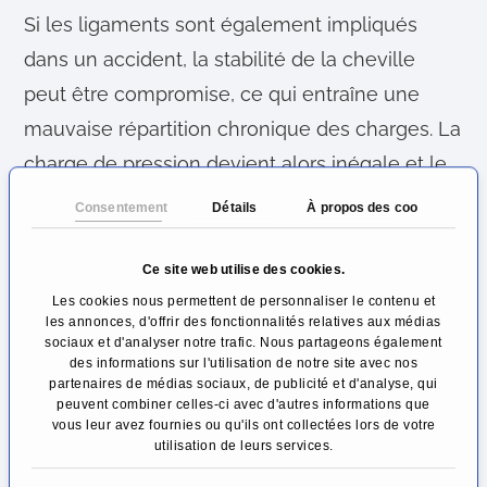
Si les ligaments sont également impliqués
dans un accident, la stabilité de la cheville
peut être compromise, ce qui entraîne une
mauvaise répartition chronique des charges. La
charge de pression devient alors inégale et le
cartilage s'use plus rapidement à certains
Consentement
Détails
À propos des cookies
endroits.
Ce site web utilise des cookies.
La plupart du temps, il s'écoule 20 ans entre le
Les cookies nous permettent de personnaliser le contenu et
traumatisme et l'apparition des premiers
les annonces, d'offrir des fonctionnalités relatives aux médias
sociaux et d'analyser notre trafic. Nous partageons également
symptômes, car le cartilage peut encore
des informations sur l'utilisation de notre site avec nos
partenaires de médias sociaux, de publicité et d'analyse, qui
compenser pendant un certain temps le
peuvent combiner celles-ci avec d'autres informations que
dommage ou la mauvaise charge. Il en va de
vous leur avez fournies ou qu'ils ont collectées lors de votre
utilisation de leurs services.
même pour les malformations congénitales du