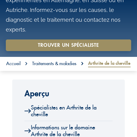
expérimentés en Allemagne, en Suisse ou en
o
Autriche. Informez-vous sur les causes, le
n
diagnostic et le traitement ou contactez nos
t
experts.
e
n
TROUVER UN SPÉCIALISTE
t
You are here:
Arthrite de la cheville
Accueil
Traitements & maladies
Aperçu
Spécialistes en Arthrite de la
cheville
Informations sur le domaine
Arthrite de la cheville