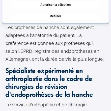
Autoriser la sélection
d
une récupération plus rapide et un temps
u
d'hospitalisation plus court.
Refuser
c
o
Les prothèses de hanche sont également
n
adaptées à l'anatomie du patient. La
s
e
préférence est donnée aux prothèses qui,
n
selon l'EPRD (registre des endoprothèses en
t
Allemagne), ont la durée de vie la plus longue.
e
m
Spécialiste expérimenté en
e
n
arthroplastie dans le cadre de
t
chirurgies de révision
d'endoprothèses de la hanche
Le service d'orthopédie et de chirurgie