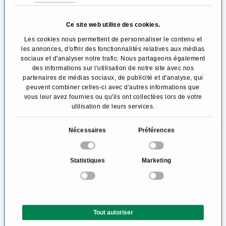
souvent de processus dégénératifs. En cas
d'arthrose prononcée de la hanche ou de
Ce site web utilise des cookies.
fracture du col du fémur, notamment chez les
Les cookies nous permettent de personnaliser le contenu et
les annonces, d'offrir des fonctionnalités relatives aux médias
personnes âgées, la pose d'une endoprothèse
sociaux et d'analyser notre trafic. Nous partageons également
des informations sur l'utilisation de notre site avec nos
de la hanche est fréquemment recommandée.
partenaires de médias sociaux, de publicité et d'analyse, qui
peuvent combiner celles-ci avec d'autres informations que
Afin d'éviter une perte de sang significative,
vous leur avez fournies ou qu'ils ont collectées lors de votre
utilisation de leurs services.
phénomène fréquent lors de la pose d'une
prothèse de hanche à ciel ouvert, l'opération
S
Nécessaires
Préférences
é
est réalisée par chirurgie mini-invasive dans la
l
clinique de chirurgie orthopédique et
Statistiques
Marketing
e
traumatologique dirigée par le Dr Weber. Cette
c
t
nouvelle technique chirurgicale nécessite une
i
expertise particulière et, en plus de réduire la
Tout autoriser
o
perte de sang normalement induite, assure
n