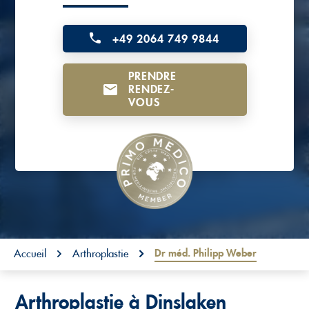
o
n
+49 2064 749 9844
t
PRENDRE
e
RENDEZ-
n
VOUS
t
You are here:
Dr méd. Philipp Weber
Accueil
Arthroplastie
Arthroplastie à Dinslaken