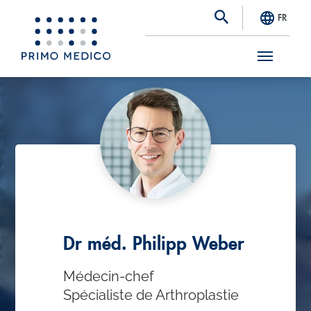
FR
S
k
i
p
t
o
m
a
Dr méd. Philipp Weber
i
Médecin-chef
n
Spécialiste de Arthroplastie
c