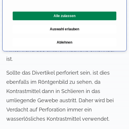
l
das auf dem Röntgenbild als weiße Färbung
l
sichtbar ist. Wenn ein Zenker-Divertikel
Alle zulassen
i
vorliegt, füllt sich dieses beim Schlucken
g
Auswahl erlauben
u
ebenso mit Kontrastmittel, wie die Speiseröhre,
n
sodass eine weiß gefärbte Struktur an der
Ablehnen
g
Hinterwand des unteren Rachens erkennbar
s
a
ist.
u
s
Sollte das Divertikel perforiert sein, ist dies
w
ebenfalls im Röntgenbild zu sehen, da
a
Kontrastmittel dann in Schlieren in das
h
l
umliegende Gewebe austritt. Daher wird bei
Verdacht auf Perforation immer ein
wasserlösliches Kontrastmittel verwendet.