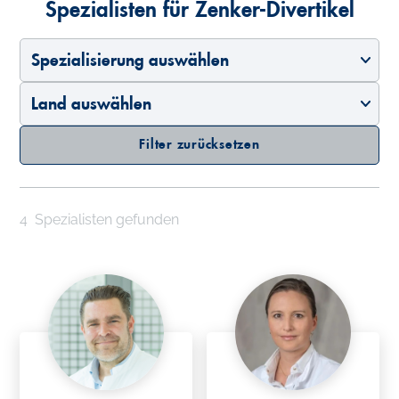
Spezialisten für Zenker-Divertikel
Spezialisierung auswählen
Land auswählen
Filter zurücksetzen
4
Spezialisten gefunden