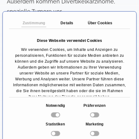
Außerdem kommen Divertikelkarzinome,
spezielle Tumore vor.
Zustimmung
Details
Über Cookies
Wie stellt der Facharzt die
Diagnose?
Diese Webseite verwendet Cookies
Hinweise auf ein Zenker-Divertikel ergeben
Wir verwenden Cookies, um Inhalte und Anzeigen zu
personalisieren, Funktionen für soziale Medien anbieten zu
sich aus Anamnese und körperlicher
können und die Zugriffe auf unsere Website zu analysieren.
Außerdem geben wir Informationen zu Ihrer Verwendung
Untersuchung. Sehr große Befunde können
unserer Website an unsere Partner für soziale Medien,
manchmal als seitliche Schwellung am Hals
Werbung und Analysen weiter. Unsere Partner führen diese
Informationen möglicherweise mit weiteren Daten zusammen,
gesehen oder getastet werden. Die Diagnose
die Sie ihnen bereitgestellt haben oder die sie im Rahmen
Ihrer Nutzung der Dienste gesammelt haben.
wird mithilfe einer speziellen
E
Notwendig
Präferenzen
Röntgenuntersuchung
gesichert.
i
n
Für diese Röntgen-Breischluck-Untersuchung
Statistiken
Marketing
w
muss der Patient ein Kontrastmittel schlucken,
i