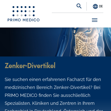
DE
S
k
i
p
t
Zenker-Divertikel
o
m
Sie suchen einen erfahrenen Facharzt für den
a
medizinischen Bereich Zenker-Divertikel? Bei
i
PRIMO MEDICO finden Sie ausschließlich
n
Spezialisten, Kliniken und Zentren in Ihrem
c