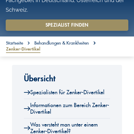
Fachgebiet in Deutschland, Österreich und der
o
Schweiz.
n
t
SPEZIALIST FINDEN
e
You are here:
n
Startseite
Behandlungen & Krankheiten
Zenker-Divertikel
t
Übersicht
Spezialisten für Zenker-Divertikel
Informationen zum Bereich Zenker-
Divertikel
Was versteht man unter einem
Zenker-Divertikel?