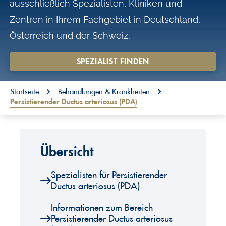
ausschließlich Spezialisten, Kliniken und
o
Zentren in Ihrem Fachgebiet in Deutschland,
n
Österreich und der Schweiz.
t
e
SPEZIALIST FINDEN
n
You are here:
t
Startseite
Behandlungen & Krankheiten
Persistierender Ductus arteriosus (PDA)
Übersicht
Spezialisten für Persistierender
Ductus arteriosus (PDA)
Informationen zum Bereich
Persistierender Ductus arteriosus