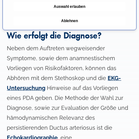
in den Körperkreislauf gelangt. Das führt zur
g
Auswahl erlauben
u
mangelnden Sauerstoffversorgung aller
n
Organe und unbehandelt zum Tod.
Ablehnen
g
s
Wie erfolgt die Diagnose?
a
u
Neben dem Auftreten wegweisender
s
Symptome, sowie dem anamnestischem
w
Vorliegen von Risikofaktoren, können das
a
h
Abhören mit dem Stethoskop und die
EKG-
l
Untersuchung
Hinweise auf das Vorliegen
eines PDA geben. Die Methode der Wahl zur
Diagnose, sowie zur Evaluation der Größe und
hämodynamischen Relevanz des
persistierenden Ductus arteriosus ist die
Echokardiographie
, eine