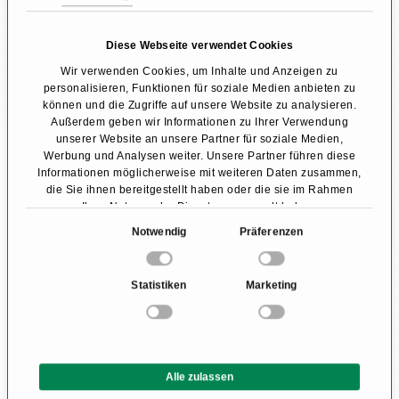
offenen Ductus arteriosus kommt es dagegen
zu Atemnot, Husten,
Herzrhythmusstörungen
,
Diese Webseite verwendet Cookies
Wir verwenden Cookies, um Inhalte und Anzeigen zu
Herzrasen
, fehlender Belastbarkeit,
personalisieren, Funktionen für soziale Medien anbieten zu
Trinkschwäche,
Lungenentzündungen
und
können und die Zugriffe auf unsere Website zu analysieren.
Außerdem geben wir Informationen zu Ihrer Verwendung
Gedeihstörungen.
unserer Website an unsere Partner für soziale Medien,
Werbung und Analysen weiter. Unsere Partner führen diese
Steigt der Druck in den Lungenarterien durch
Informationen möglicherweise mit weiteren Daten zusammen,
die Sie ihnen bereitgestellt haben oder die sie im Rahmen
die Volumenbelastung so weit, dass er den
Ihrer Nutzung der Dienste gesammelt haben.
Druck in der Aorta übersteigt, kommt es zu der
E
Notwendig
Präferenzen
i
gefürchteten Eisenmenger-Reaktion. Hierbei
n
Statistiken
Marketing
dreht sich die Flussrichtung wieder um, sodass
w
nun sauerstoffarmes und
i
l
kohlenstofdioxidreiches Blut den
l
Gasaustausch in der Lunge umgeht und direkt
Alle zulassen
i