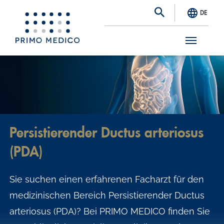
DE
S
k
i
p
t
Persistierender Ductus arteriosus
o
(PDA)
m
a
Sie suchen einen erfahrenen Facharzt für den
i
medizinischen Bereich Persistierender Ductus
n
arteriosus (PDA)? Bei PRIMO MEDICO finden Sie
c