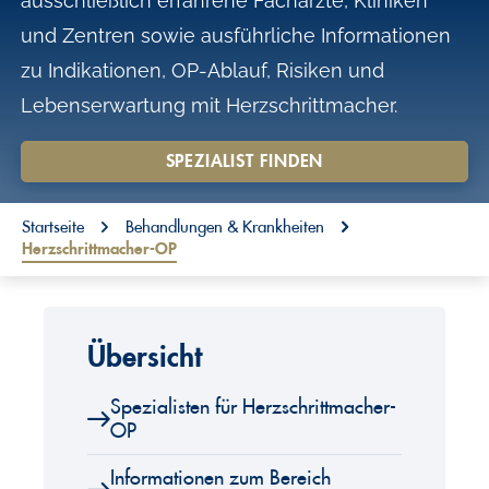
ausschließlich erfahrene Fachärzte, Kliniken
o
und Zentren sowie ausführliche Informationen
n
zu Indikationen, OP-Ablauf, Risiken und
t
Lebenserwartung mit Herzschrittmacher.
e
n
SPEZIALIST FINDEN
t
You are here:
Startseite
Behandlungen & Krankheiten
Herzschrittmacher-OP
Übersicht
Spezialisten für Herzschrittmacher-
OP
Informationen zum Bereich