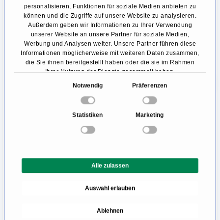
werden heute unter örtlicher Betäubung
personalisieren, Funktionen für soziale Medien anbieten zu
durchgeführt. Eventuell erhält der Patient ein
können und die Zugriffe auf unsere Website zu analysieren.
Außerdem geben wir Informationen zu Ihrer Verwendung
Medikament, dass ihn etwas schläfrig macht.
unserer Website an unsere Partner für soziale Medien,
Werbung und Analysen weiter. Unsere Partner führen diese
Nachdem die Wirksamkeit der
Informationen möglicherweise mit weiteren Daten zusammen,
die Sie ihnen bereitgestellt haben oder die sie im Rahmen
schlaffördernden Medikamente überprüft
Ihrer Nutzung der Dienste gesammelt haben.
wurde, wird die Herzschrittmacher-Operation
E
Notwendig
Präferenzen
begonnen, indem der Hautbereich unterhalb
i
n
des Schlüsselbeins lokal betäubt wird. Danach
Statistiken
Marketing
w
setzt der Arzt dort einen kleinen Schnitt
i
(zwischen 4-7 cm). Über diesen wird die zum
l
l
Herzen führende Vene aufgesucht und die
Alle zulassen
i
Herzschrittmacherelektroden (1 oder 2 dünne
g
Auswahl erlauben
Leitungen) durch die Vene bis ins Herz
u
n
vorgeschoben.
Ablehnen
g