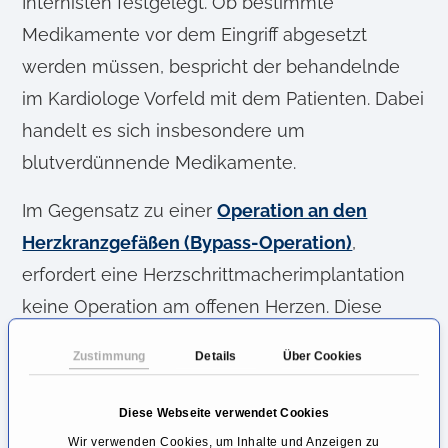
Internisten festgelegt. Ob bestimmte
Medikamente vor dem Eingriff abgesetzt
werden müssen, bespricht der behandelnde
im Kardiologe Vorfeld mit dem Patienten. Dabei
handelt es sich insbesondere um
blutverdünnende Medikamente.
Im Gegensatz zu einer
Operation an den
Herzkranzgefäßen (Bypass-Operation)
,
erfordert eine Herzschrittmacherimplantation
keine Operation am offenen Herzen. Diese
Behandlung zählt zu den kleineren Eingriffen
Zustimmung
Details
Über Cookies
am Herzen.
Diese Webseite verwendet Cookies
Die meisten Herzschrittmacher-Operation
Wir verwenden Cookies, um Inhalte und Anzeigen zu