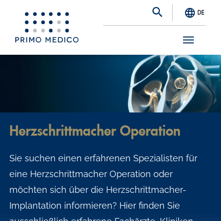
DE
S
k
i
p
t
Herzschrittmacher Operation
o
m
Sie suchen einen erfahrenen Spezialisten für
a
eine Herzschrittmacher Operation oder
i
möchten sich über die Herzschrittmacher-
n
Implantation informieren? Hier finden Sie
c