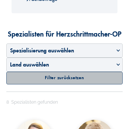
Spezialisten für Herzschrittmacher-OP
Spezialisierung auswählen
Land auswählen
Filter zurücksetzen
8
Spezialisten gefunden