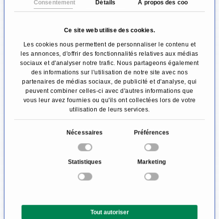
Consentement
Détails
À propos des cookies
du stimulateur cardiaque?
Ce site web utilise des cookies.
Après un diagnostic suffisant, un rendez-vous
Les cookies nous permettent de personnaliser le contenu et
pour l'implantation (implantation) du
les annonces, d'offrir des fonctionnalités relatives aux médias
sociaux et d'analyser notre trafic. Nous partageons également
stimulateur cardiaque est pris avec votre
des informations sur l'utilisation de notre site avec nos
cardiologue ou votre interniste. Le cardiologue
partenaires de médias sociaux, de publicité et d'analyse, qui
peuvent combiner celles-ci avec d'autres informations que
discute avec le patient de la nécessité
vous leur avez fournies ou qu'ils ont collectées lors de votre
utilisation de leurs services.
d'interrompre certains médicaments avant
l'intervention. Il s'agit en particulier de
S
Nécessaires
Préférences
é
médicaments anticoagulants.
l
Statistiques
Marketing
e
Contrairement à la chirurgie des vaisseaux
c
coronariens (pontage coronarien),
t
l'implantation d'un stimulateur cardiaque ne
i
Tout autoriser
o
nécessite pas de chirurgie à cœur ouvert. Ce