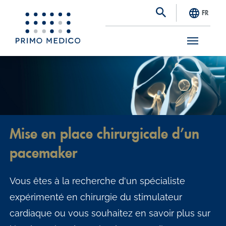
FR
S
k
i
p
t
Mise en place chirurgicale d’un
o
pacemaker
m
a
Vous êtes à la recherche d'un spécialiste
i
expérimenté en chirurgie du stimulateur
n
cardiaque ou vous souhaitez en savoir plus sur
c