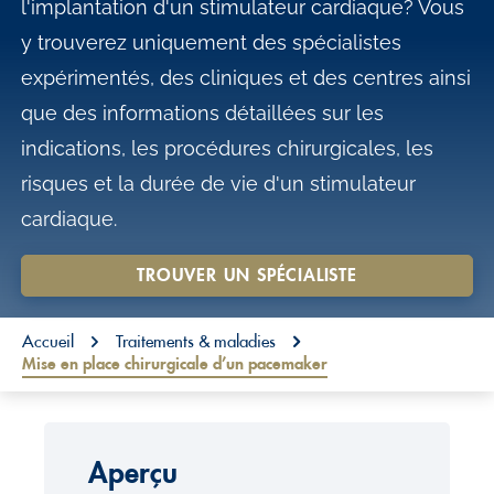
l'implantation d'un stimulateur cardiaque? Vous
o
y trouverez uniquement des spécialistes
n
expérimentés, des cliniques et des centres ainsi
t
que des informations détaillées sur les
e
indications, les procédures chirurgicales, les
n
risques et la durée de vie d'un stimulateur
t
cardiaque.
TROUVER UN SPÉCIALISTE
You are here:
Accueil
Traitements & maladies
Mise en place chirurgicale d’un pacemaker
Aperçu