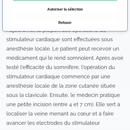
n
traitement est l'une des interventions
Autoriser la sélection
d
cardiaques mineures.
u
Refuser
c
Aujourd'hui, la plupart des opérations du
o
n
stimulateur cardiaque sont effectuées sous
s
anesthésie locale. Le patient peut recevoir un
e
médicament qui le rend somnolent. Après avoir
n
t
testé l'efficacité du somnifère, l'opération du
e
stimulateur cardiaque commence par une
m
anesthésie locale de la zone cutanée située
e
n
sous la clavicule. Ensuite, le médecin pratique
t
une petite incision (entre 4 et 7 cm). Elle sert à
localiser la veine menant au cœur et à faire
avancer les électrodes du stimulateur