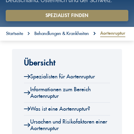
Deutschland, Österreich und der Schweiz.
o
n
SPEZIALIST FINDEN
t
You are here:
e
Aortenruptur
Startseite
Behandlungen & Krankheiten
n
t
Übersicht
Spezialisten für Aortenruptur
Informationen zum Bereich
Aortenruptur
Was ist eine Aortenruptur?
Ursachen und Risikofaktoren einer
Aortenruptur