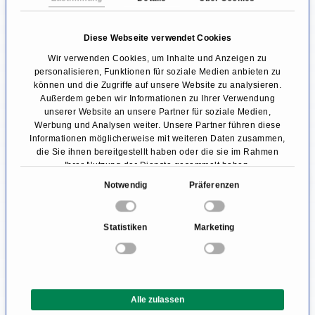
Übelkeit und Erbrechen
Pulsverlust in den Beinen
Diese Webseite verwendet Cookies
Wir verwenden Cookies, um Inhalte und Anzeigen zu
Diagnose einer Aortenruptur
personalisieren, Funktionen für soziale Medien anbieten zu
können und die Zugriffe auf unsere Website zu analysieren.
Die Diagnose einer Aortenruptur erfordert
Außerdem geben wir Informationen zu Ihrer Verwendung
unserer Website an unsere Partner für soziale Medien,
schnelles und bedachtes Handeln, da es sich
Werbung und Analysen weiter. Unsere Partner führen diese
Informationen möglicherweise mit weiteren Daten zusammen,
um eine Notfallsituation handelt und die
die Sie ihnen bereitgestellt haben oder die sie im Rahmen
Symptome mit anderen Notfällen verwechselt
Ihrer Nutzung der Dienste gesammelt haben.
E
Notwendig
Präferenzen
werden können, beispielsweise einem
i
Herzinfarkt. Daher ist eine schnelle
n
Statistiken
Marketing
differenzialdiagnostische Abklärung
w
i
entscheidend für das Überleben.
l
l
Bei der Anamnese und körperlichen
Alle zulassen
i
Untersuchung sollten bereits die ersten