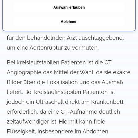
g
Alarmglocken läuten. Die Kombination aus
Auswahl erlauben
u
n
plötzlichen, zerreißenden Schmerzen, des
Ablehnen
g
fallenden Blutdrucks ggf. Schockzeichen sind
s
für den behandelnden Arzt auschlaggebend,
a
u
um eine Aortenruptur zu vermuten.
s
w
Bei kreislaufstabilen Patienten ist die CT-
a
Angiographie das Mittel der Wahl, da sie exakte
h
Bilder über die Lokalisation und das Ausmaß
l
liefert. Bei kreislaufinstabilen Patienten ist
jedoch ein Ultraschall direkt am Krankenbett
erforderlich, da eine CT-Aufnahme deutlich
zeitaufwendiger ist. Hiermit kann freie
Flüssigkeit, insbesondere im Abdomen