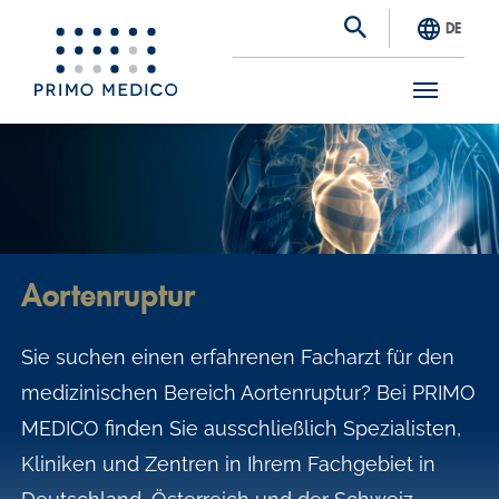
DE
S
k
i
p
t
Aortenruptur
o
m
Sie suchen einen erfahrenen Facharzt für den
a
medizinischen Bereich Aortenruptur? Bei PRIMO
i
MEDICO finden Sie ausschließlich Spezialisten,
n
Kliniken und Zentren in Ihrem Fachgebiet in
c