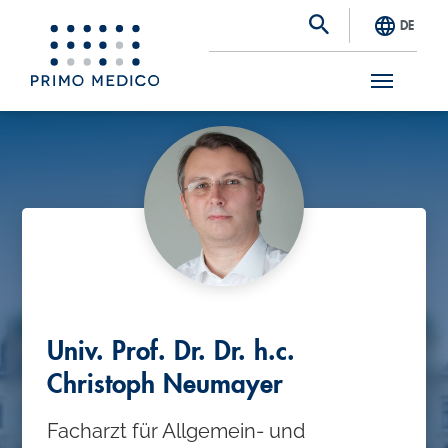
DE
S
k
i
p
t
o
m
a
Univ. Prof. Dr. Dr. h.c.
i
Christoph Neumayer
n
Facharzt für Allgemein- und
c