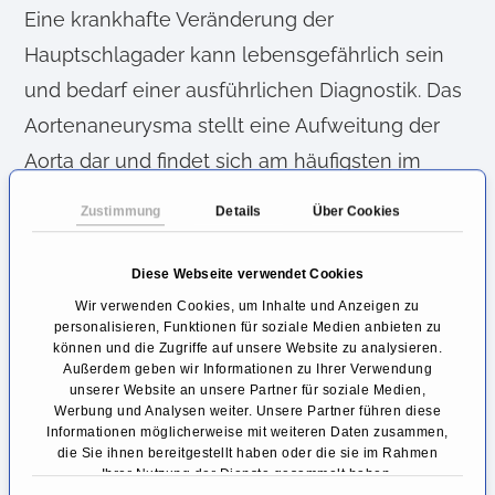
Eine krankhafte Veränderung der
Hauptschlagader kann lebensgefährlich sein
und bedarf einer ausführlichen Diagnostik. Das
Aortenaneurysma stellt eine Aufweitung der
Aorta dar und findet sich am häufigsten im
Bereich des Bauches. Je größer das
Zustimmung
Details
Über Cookies
Aneurysma wird, desto höher wird das Risiko
für einen Einriss des Gefäßes. Die Ruptur eines
Diese Webseite verwendet Cookies
Aortenaneurysmas ist ein Notfall und bedarf
Wir verwenden Cookies, um Inhalte und Anzeigen zu
personalisieren, Funktionen für soziale Medien anbieten zu
eines schnellen Handelns, da die Betroffenen
können und die Zugriffe auf unsere Website zu analysieren.
in kürzester Zeit innerlich verbluten.
Außerdem geben wir Informationen zu Ihrer Verwendung
unserer Website an unsere Partner für soziale Medien,
Werbung und Analysen weiter. Unsere Partner führen diese
Die Aufweitung der Aorta kann in einigen
Informationen möglicherweise mit weiteren Daten zusammen,
die Sie ihnen bereitgestellt haben oder die sie im Rahmen
Fällen ein Zufallsbefund sein, es können
Ihrer Nutzung der Dienste gesammelt haben.