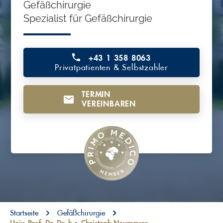
Gefäßchirurgie
o
Spezialist für Gefäßchirurgie
n
t
e
+43 1 358 8063
Privatpatienten & Selbstzahler
n
t
TERMIN
VEREINBAREN
You are here:
Startseite
Gefäßchirurgie