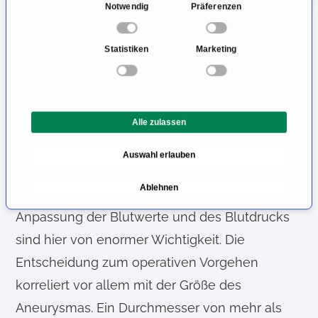
jedoch auch Beschwerden wie beispielsweise
E
Notwendig
Präferenzen
Bauch und Rückenschmerzen auftreten.
i
n
Diagnostisch wird zunächst eine
Statistiken
Marketing
w
Ultraschalluntersuchung gemacht, zur
i
genaueren Darstellung und Messung des
l
l
Aneurysmas erfolgt später eine CT- oder MRT-
Alle zulassen
i
Untersuchung.
g
Auswahl erlauben
u
Kleine Aneurysmen können konservativ
n
Ablehnen
therapiert werden, eine medikamentöse
g
s
Anpassung der Blutwerte und des Blutdrucks
a
sind hier von enormer Wichtigkeit. Die
u
Entscheidung zum operativen Vorgehen
s
w
korreliert vor allem mit der Größe des
a
Aneurysmas. Ein Durchmesser von mehr als
h