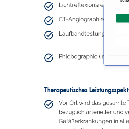
Notw
Lichtreflexionsreographie
i
n
CT-Angiographie
w
i
Laufbandtestung
l
l
i
g
Phlebographie (inkl. Schni
u
n
g
s
Therapeutisches Leistungsspek
a
u
Vor Ort wird das gesamte
s
w
bezüglich arterieller und 
a
Gefäßerkrankungen in all
h