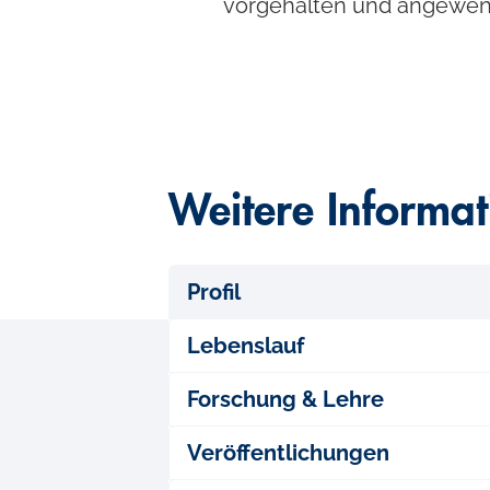
vorgehalten und angewe
l
Weitere Informa
Profil
Lebenslauf
Forschung & Lehre
Veröffentlichungen