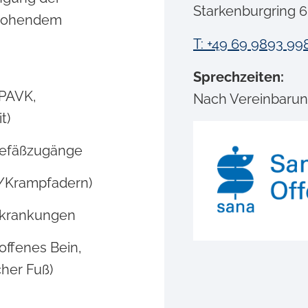
Starkenburgring 
drohendem
T: +49 69 9893 99
Sprechzeiten:
(PAVK,
Nach Vereinbaru
t)
Gefäßzugänge
n/Krampfadern)
rkrankungen
ffenes Bein,
cher Fuß)