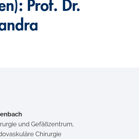
n): Prof. Dr.
mandra
fenbach
hirurgie und Gefäßzentrum,
dovaskuläre Chirurgie