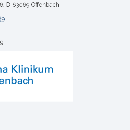
66, D-63069 Offenbach
89
ng