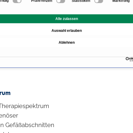
endig
Präferenzen
Statistiken
Marketing
Digitale arterie
MR-Angiograph
Alle zulassen
Auswahl erlauben
Messung des tr
Ablehnen
Sauerstoffparti
ttbildphlebographie)
trum
 Therapiespektrum
venöser
en Gefäßabschnitten