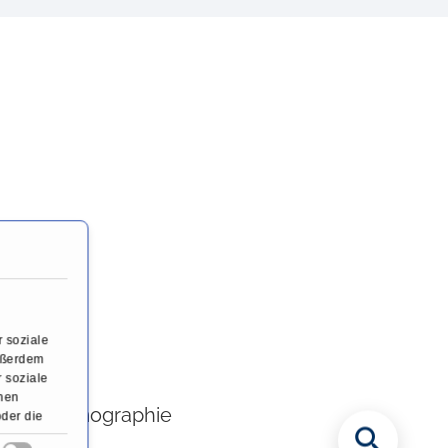
phie
 soziale
Außerdem
 soziale
onen
ßplethysmographie
oder die