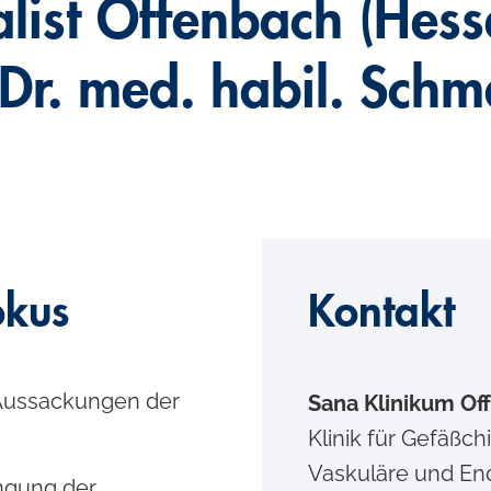
ist Offenbach (Hesse
Dr. med. habil. Sch
okus
Kontakt
Aussackungen der
Sana Klinikum Of
Klinik für Gefäßc
Vaskuläre und En
ngung der