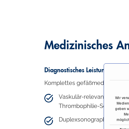
Medizinisches A
Diagnostisches Leistungsspekt
Komplettes gefäßmedizinisches
Vaskulär-relevante Labordi
Wir ver
Medien 
Thrombophilie-Screening
geben w
Med
Duplexsonographie
möglich
E