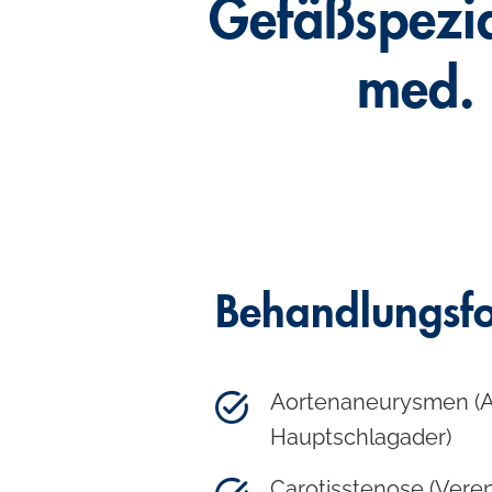
Gefäßspezial
med. 
Behandlungsf
Aortenaneurysmen (
Hauptschlagader)
Carotisstenose (Vere