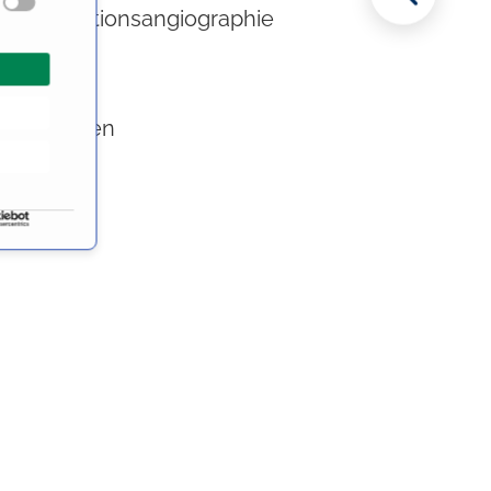
lle Subtraktionsangiographie
ie
anskutanen
aldrucks