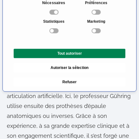
une thérapie par cellules souches graisseuses.
S
Nécessaires
Préférences
é
En l’absence d’amélioration des symptômes, le
l
professeur Gühring conseille des interventions
Statistiques
Marketing
e
mini-invasives dans le cadre d’une
c
t
arthroscopie, qui peuvent également être
i
utilisées en combinaison avec des mesures
Tout autoriser
o
conservatrices.
n
Autoriser la sélection
d
Dans les cas d’arthrose avancée, la seule
u
Refuser
c
solution est souvent de recourir à une
o
articulation artificielle. Ici, le professeur Gühring
n
utilise ensuite des prothèses d’épaule
s
e
anatomiques ou inverses. Grâce à son
n
expérience, à sa grande expertise clinique et à
t
son engagement scientifique, il s’est forgé une
e