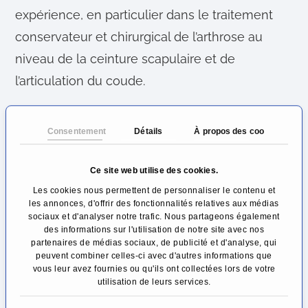
expérience, en particulier dans le traitement
conservateur et chirurgical de l’arthrose au
niveau de la ceinture scapulaire et de
l’articulation du coude.
Dans un premier temps, il mise sur des
Consentement
Détails
À propos des cookies
possibilités de traitement conservateur,
comme la physiothérapie, les médicaments
Ce site web utilise des cookies.
anti-inflammatoires et les injections
Les cookies nous permettent de personnaliser le contenu et
directement dans l’espace articulaire. Pour les
les annonces, d'offrir des fonctionnalités relatives aux médias
sociaux et d'analyser notre trafic. Nous partageons également
injections, il recommande surtout une thérapie
des informations sur l'utilisation de notre site avec nos
partenaires de médias sociaux, de publicité et d'analyse, qui
par le sang autologue (ACP) ou l’acide
peuvent combiner celles-ci avec d'autres informations que
hyaluronique, et dans certains cas, il peut
vous leur avez fournies ou qu'ils ont collectées lors de votre
utilisation de leurs services.
même viser une régénération du cartilage par