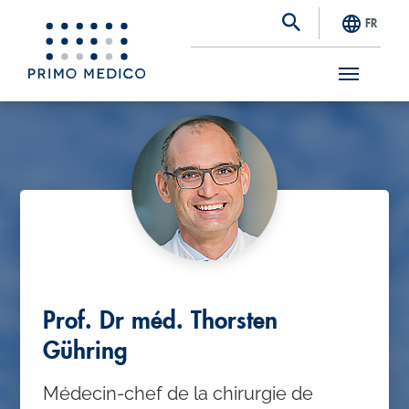
FR
S
k
i
p
t
o
m
a
Prof. Dr méd. Thorsten
i
Gühring
n
Médecin-chef de la chirurgie de
c