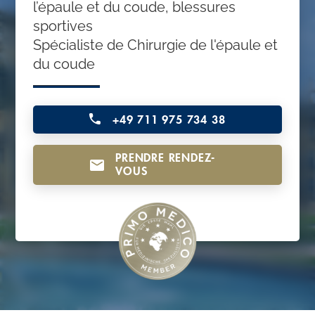
l’épaule et du coude, blessures
o
sportives
n
Spécialiste de Chirurgie de l'épaule et
t
du coude
e
n
+49 711 975 734 38
t
PRENDRE RENDEZ-
VOUS