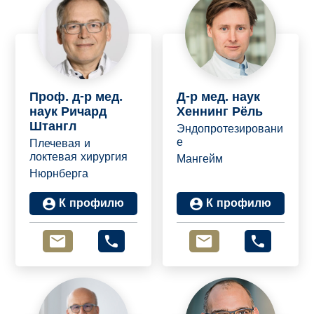
Проф. д-р мед.
Д-р мед. наук
наук Ричард
Хеннинг Рёль
Штангл
Эндопротезировани
е
Плечевая и
локтевая хирургия
Мангейм
Нюрнберга
К профилю
К профилю