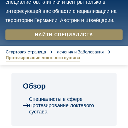
специалистов, клиники и центры только в
o
интересующей вас области специализации на
n
территории Германии, Австрии и Швейцарии.
t
e
НАЙТИ СПЕЦИАЛИСТА
n
You are here:
t
Стартовая страница
лечения и Заболевания
Протезирование локтевого сустава
Обзор
Специалисты в сфере
Протезирование локтевого
сустава