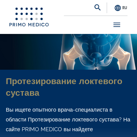
RU
S
k
i
p
t
Протезирование локтевого
o
сустава
m
a
Вы ищете опытного врача-специалиста в
i
области Протезирование локтевого сустава? На
n
сайте PRIMO MEDICO вы найдете
c