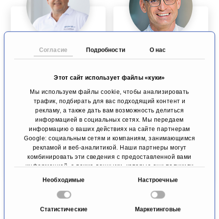
Д-р мед. наук
Проф., д-р мед.
Согласие
Подробности
О нас
Андреас
наук Торстен
Кикенбек
Гюринг
Этот сайт использует файлы «куки»
Хирургия плечевого
Плечевая и
Мы используем файлы cookie, чтобы анализировать
и локтевого
локтевая хирургия
трафик, подбирать для вас подходящий контент и
суставов
Штутгарт
рекламу, а также дать вам возможность делиться
Висбаден
информацией в социальных сетях. Мы передаем
информацию о ваших действиях на сайте партнерам
К профилю
К профилю
Google: социальным сетям и компаниям, занимающимся
рекламой и веб-аналитикой. Наши партнеры могут
комбинировать эти сведения с предоставленной вами
информацией, а также данными, которые они получили
при использовании вами их сервисов.
В
Необходимые
Настроечные
ы
б
Статистические
Маркетинговые
о