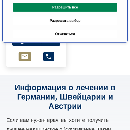
о
Разрешить все
г
л
Кардиологическая
Разрешить выбор
а
клиника, Люцерн
Люцерна
с
Отказаться
и
К профилю
я
Информация о лечении в
Германии, Швейцарии и
Австрии
Если вам нужен врач, вы хотите получить
лучшее медицинское обслуживание. Таким