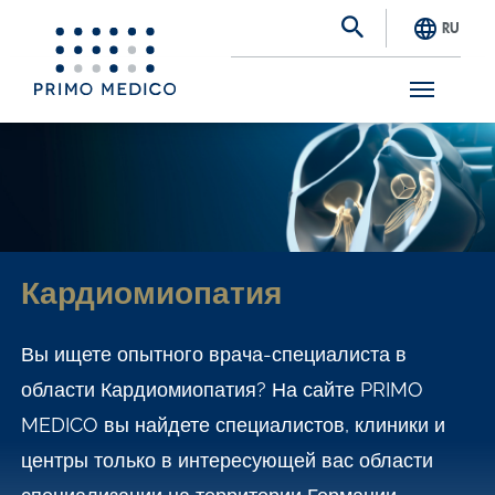
RU
S
k
i
p
t
Кардиомиопатия
o
m
Вы ищете опытного врача-специалиста в
a
области Кардиомиопатия? На сайте PRIMO
i
MEDICO вы найдете специалистов, клиники и
n
центры только в интересующей вас области
c