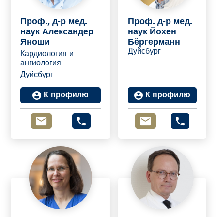
Проф., д-р мед.
Проф. д-р мед.
наук Александер
наук Йохен
Яноши
Бёргерманн
Дуйсбург
Кардиология и
ангиология
Дуйсбург
К профилю
К профилю