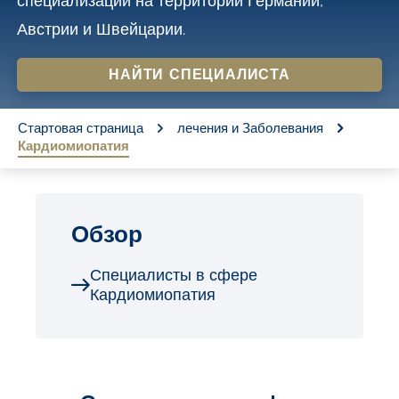
специализации на территории Германии,
o
Австрии и Швейцарии.
n
t
НАЙТИ СПЕЦИАЛИСТА
e
You are here:
n
Стартовая страница
лечения и Заболевания
Кардиомиопатия
t
Обзор
Специалисты в сфере
Кардиомиопатия