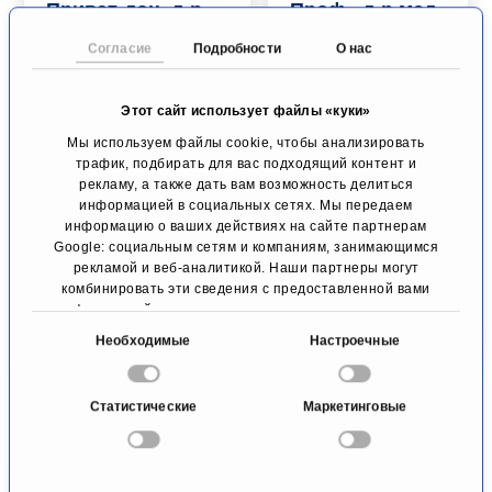
Приват-доц. д-р
Проф., д-р мед.
мед. наук Керстин
наук Уве
Согласие
Подробности
О нас
Боде
Никсдорфф,
член
Ритмология
Европейского
Лейпциг
Этот сайт использует файлы «куки»
общества
Мы используем файлы cookie, чтобы анализировать
кардиологов
трафик, подбирать для вас подходящий контент и
Профилактика /
рекламу, а также дать вам возможность делиться
диагностика
информацией в социальных сетях. Мы передаем
Дюссельдорф
информацию о ваших действиях на сайте партнерам
Google: социальным сетям и компаниям, занимающимся
рекламой и веб-аналитикой. Наши партнеры могут
К профилю
К профилю
комбинировать эти сведения с предоставленной вами
информацией, а также данными, которые они получили
при использовании вами их сервисов.
В
Необходимые
Настроечные
ы
б
Статистические
Маркетинговые
о
р
с