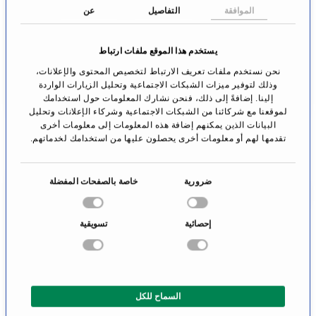
غوتينغن
الموافقة
التفاصيل
عن
الانتقال إلى
الانتقال إلى
الملف الشخصي
الملف الشخصي
يستخدم هذا الموقع ملفات ارتباط
نحن نستخدم ملفات تعريف الارتباط لتخصيص المحتوى والإعلانات،
وذلك لتوفير ميزات الشبكات الاجتماعية وتحليل الزيارات الواردة
إلينا. إضافةً إلى ذلك، فنحن نشارك المعلومات حول استخدامك
لموقعنا مع شركائنا من الشبكات الاجتماعية وشركاء الإعلانات وتحليل
البيانات الذين يمكنهم إضافة هذه المعلومات إلى معلومات أخرى
تقدمها لهم أو معلومات أخرى يحصلون عليها من استخدامك لخدماتهم.
ا
ضرورية
خاصة بالصفحات المفضلة
خ
ت
إحصائية
تسويقية
ي
البروفيسور الدكتور
نيلس أوليه شميدت
ا
ريغينزبورغ
ر
ا
الانتقال إلى
السماح للكل
ل
الملف الشخصي
م