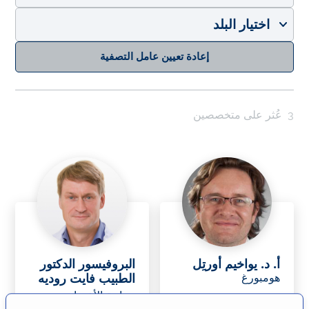
إعادة تعيين عامل التصفية
3
عُثر على متخصصين
أ. د. يواخيم أورتِل
البروفيسور الدكتور
هومبورغ
الطبيب فايت روديه
جراحة الأعصاب