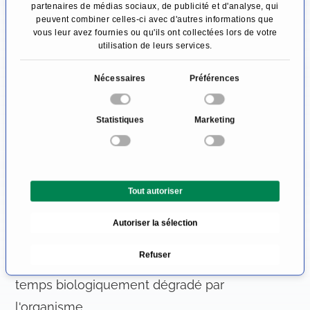
particularité de la glande thyroïde est que
partenaires de médias sociaux, de publicité et d'analyse, qui
peuvent combiner celles-ci avec d'autres informations que
seule la glande thyroïde peut absorber et
vous leur avez fournies ou qu'ils ont collectées lors de votre
utilisation de leurs services.
utiliser l'iode, l'excès ou non d'iode stocké est
généralement excrété dans les 24 heures
S
Nécessaires
Préférences
é
simplement par les intestins et l'urine.
l
Statistiques
Marketing
e
Le TIR profite de cette particularité en utilisant
c
efficacement une forte dose de cet iode
t
radioactif (appelée "dose foyer") dans la glande
i
Tout autoriser
o
thyroïde tout en protégeant les autres tissus de
n
l'organisme. Au bout d'une semaine environ,
Autoriser la sélection
d
l'iodure radioactif perd environ la moitié de son
u
Refuser
c
activité radiologique, alors qu'il est en même
o
temps biologiquement dégradé par
n
l'organisme.
s