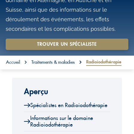
domaine en Allemagne, en Autriche et en
o
Suisse, ainsi que des informations sur le
n
déroulement des événements, les effets
t
secondaires et les complications possibles.
e
n
TROUVER UN SPÉCIALISTE
t
You are here:
Radioiodothérapie
Accueil
Traitements & maladies
Aperçu
Spécialistes en Radioiodothérapie
Informations sur le domaine
Radioiodothérapie