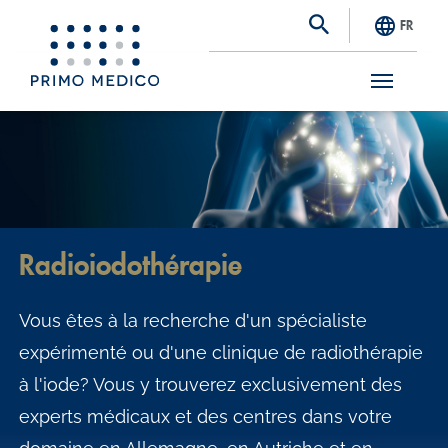
FR
S
k
i
p
t
Radioiodothérapie
o
m
Vous êtes à la recherche d'un spécialiste
a
expérimenté ou d'une clinique de radiothérapie
i
à l'iode? Vous y trouverez exclusivement des
n
experts médicaux et des centres dans votre
c