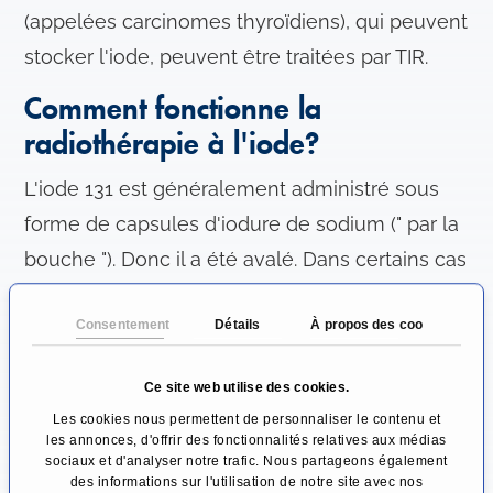
(appelées carcinomes thyroïdiens), qui peuvent
stocker l'iode, peuvent être traitées par TIR.
Comment fonctionne la
radiothérapie à l'iode?
L'iode 131 est généralement administré sous
forme de capsules d'iodure de sodium (" par la
bouche "). Donc il a été avalé. Dans certains cas
exceptionnels, où l'administration pérorale
Consentement
Détails
À propos des cookies
n'est pas envisageable, la substance est
également administrée par voie intraveineuse,
Ce site web utilise des cookies.
c'est-à-dire par seringue ou cathéter. L'iodure
Les cookies nous permettent de personnaliser le contenu et
de sodium atteint sa destination, la glande
les annonces, d'offrir des fonctionnalités relatives aux médias
sociaux et d'analyser notre trafic. Nous partageons également
thyroïde, par la circulation sanguine. La
des informations sur l'utilisation de notre site avec nos