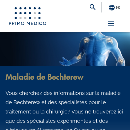
FR
S
k
i
p
t
Maladie de Bechterew
o
m
Vous cherchez des informations sur la maladie
a
de Bechterew et des spécialistes pour le
i
traitement ou la chirurgie? Vous ne trouverez ici
n
que des spécialistes expérimentés et des
c