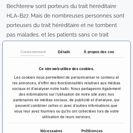
Bechterew sont porteurs du trait héréditaire
HLA-B27. Mais de nombreuses personnes sont
porteuses du trait héréditaire et ne tombent
pas malades, et les patients sans ce trait
peuvent également tomber malades. Les
Consentement
Détails
À propos des cookies
prédispositions héréditaires ne sont donc pas
les seules responsables de la maladie. Les
Ce site web utilise des cookies.
patients ayant une prédisposition familiale
Les cookies nous permettent de personnaliser le contenu et
tombent malades plus tôt que les patients qui
les annonces, d'offrir des fonctionnalités relatives aux médias
sociaux et d'analyser notre trafic. Nous partageons également
développent la maladie spontanément.
des informations sur l'utilisation de notre site avec nos
partenaires de médias sociaux, de publicité et d'analyse, qui
La maladie commence par une inflammation
peuvent combiner celles-ci avec d'autres informations que
vous leur avez fournies ou qu'ils ont collectées lors de votre
des petites articulations de la colonne
utilisation de leurs services.
vertébrale et des articulations sacro-iliaques.
S
Nécessaires
Préférences