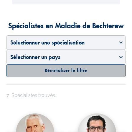
Spécialistes en Maladie de Bechterew
Sélectionner une spécialisation
Sélectionner un pays
Réinitialiser le filtre
7
Spécialistes trouvés