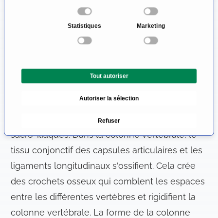
Parfois, d'autres articulations sont également
é
touchées, en particulier les grosses
l
Statistiques
Marketing
e
articulations des jambes, comme les hanches,
c
et moins fréquemment les petites articulations
t
des doigts et des orteils.
i
Tout autoriser
o
En raison de l'inflammation, le squelette dit
n
Autoriser la sélection
d
axial s'ossifie chez de nombreux patients. Cela
u
inclut la colonne vertébrale et les articulations
Refuser
c
sacro-iliaques. Dans la colonne vertébrale, le
o
n
tissu conjonctif des capsules articulaires et les
s
ligaments longitudinaux s'ossifient. Cela crée
e
des crochets osseux qui comblent les espaces
n
t
entre les différentes vertèbres et rigidifient la
e
colonne vertébrale. La forme de la colonne
m