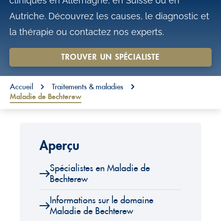
cliniques en Allemagne, en Suisse ou en
o
Autriche. Découvrez les causes, le diagnostic et
n
la thérapie ou contactez nos experts.
t
e
TROUVER UN SPÉCIALISTE
n
You are here:
t
Accueil
Traitements & maladies
Maladie de Bechterew
Aperçu
Spécialistes en Maladie de
Bechterew
Informations sur le domaine
Maladie de Bechterew