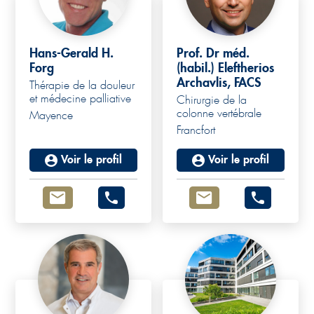
Hans-Gerald H.
Prof. Dr méd.
Forg
(habil.) Eleftherios
Archavlis, FACS
Thérapie de la douleur
et médecine palliative
Chirurgie de la
colonne vertébrale
Mayence
Francfort
Voir le profil
Voir le profil