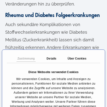
Veränderungen hin zu überprüfen.
Rheuma und Diabetes Folgeerkrankungen
Auch sekundäre Komplikationen von
Stoffwechselerkrankungen wie Diabetes
Mellitus (Zuckerkrankheit) lassen sich damit
frühzeitig erkennen. Andere Erkrankungen wie
Rheuma
, die mehrere Bereiche und Organe
Zustimmung
Details
Über Cookies
des Körpers befallen, kann das Ganzkörper-
MRT innerhalb einer einzigen Sitzung abklären.
Diese Webseite verwendet Cookies
Wir verwenden Cookies, um Inhalte und Anzeigen zu
Krebserkrankungen
personalisieren, Funktionen für soziale Medien anbieten zu
können und die Zugriffe auf unsere Website zu analysieren.
Ein weiterer Grund für die Ganzkörper-MRT
Außerdem geben wir Informationen zu Ihrer Verwendung
unserer Website an unsere Partner für soziale Medien,
liegt in der Diagnose bösartiger
Werbung und Analysen weiter. Unsere Partner führen diese
Krebserkrankungen. Besonders Tumoren die
Informationen möglicherweise mit weiteren Daten zusammen,