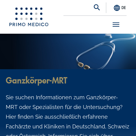
DE
S
k
i
p
t
Ganzkörper-MRT
o
m
Sie suchen Informationen zum Ganzkörper-
a
MRT oder Spezialisten für die Untersuchung?
i
Hier finden Sie ausschließlich erfahrene
n
Fachärzte und Kliniken in Deutschland, Schweiz
c