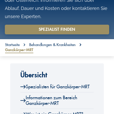
oder Österreich. Informieren Sie sich über
o
Ablauf, Dauer und Kosten oder kontaktieren Sie
n
unsere Experten.
t
e
SPEZIALIST FINDEN
n
You are here:
t
Startseite
Behandlungen & Krankheiten
Ganzkörper-MRT
Übersicht
Spezialisten für Ganzkörper-MRT
Informationen zum Bereich
Ganzkörper-MRT