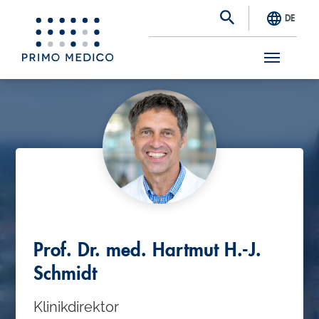
DE
S
k
i
p
t
o
m
a
Prof. Dr. med. Hartmut H.-J.
i
Schmidt
n
Klinikdirektor
c