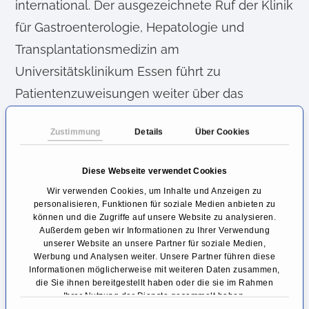
international. Der ausgezeichnete Ruf der Klinik
für Gastroenterologie, Hepatologie und
Transplantationsmedizin am
Universitätsklinikum Essen führt zu
Patientenzuweisungen weiter über das
Ruhrgebiet hinaus.
Zustimmung
Details
Über Cookies
Spezialisten für die Behandlung
von Leberkrebs am
Diese Webseite verwendet Cookies
Universitätsklinikum Essen
Wir verwenden Cookies, um Inhalte und Anzeigen zu
personalisieren, Funktionen für soziale Medien anbieten zu
können und die Zugriffe auf unsere Website zu analysieren.
Ein wichtiger Schwerpunkt der Klinik für
Außerdem geben wir Informationen zu Ihrer Verwendung
Gastroenterologie, Hepatologie und
unserer Website an unsere Partner für soziale Medien,
Werbung und Analysen weiter. Unsere Partner führen diese
Transplantationsmedizin ist die Diagnostik und
Informationen möglicherweise mit weiteren Daten zusammen,
die Sie ihnen bereitgestellt haben oder die sie im Rahmen
Therapie von primären Tumoren der Leber,
Ihrer Nutzung der Dienste gesammelt haben.
insbesondere des Leberzellkrebs