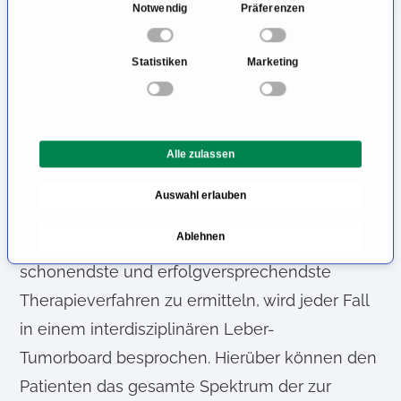
E
Notwendig
Präferenzen
(hepatozelluläres Karzinom). Seit Gründung des
i
n
Lebertumorzentrums Essen im Jahr 2007 und
Statistiken
Marketing
w
Einrichtung einer
i
eigenen Spezialsprechstunde hat sich die
l
l
Klinik zu einem bundesweiten
Alle zulassen
i
Schwerpunktzentrum in diesem Bereich
g
Auswahl erlauben
entwickelt.
u
n
Ablehnen
Um für den individuellen Patienten das
g
s
schonendste und erfolgversprechendste
a
Therapieverfahren zu ermitteln, wird jeder Fall
u
in einem interdisziplinären Leber-
s
w
Tumorboard besprochen. Hierüber können den
a
Patienten das gesamte Spektrum der zur
h