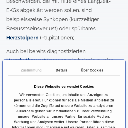
Beschwerden, die mit Hilfe eines Langzeit-
EKGs abgeklärt werden sollen, sind
beispielsweise Synkopen (kurzzeitiger
Bewusstseinsverlust) oder spürbares
Herzstolpern
(Palpitationen).
Auch bei bereits diagnostizierten
Herzrhythmusstörungen
wie beispielsweise
Vorhofflimmern
, die mit einer Medikation
Zustimmung
Details
Über Cookies
therapiert werden, wird das Langzeit-EKG zur
Diese Webseite verwendet Cookies
Kontrolle eingesetzt.
Wir verwenden Cookies, um Inhalte und Anzeigen zu
personalisieren, Funktionen für soziale Medien anbieten zu
Vorteile bietet das Verfahren vor allem zur
können und die Zugriffe auf unsere Website zu analysieren.
Diagnostik von Beschwerden, die nur zeitweise
Außerdem geben wir Informationen zu Ihrer Verwendung
unserer Website an unsere Partner für soziale Medien,
auftreten und daher bei der Aufzeichnung
Werbung und Analysen weiter. Unsere Partner führen diese
Informationen möglicherweise mit weiteren Daten zusammen,