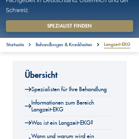
Fachgebiet in Deutschland, Österreich und der
o
Schweiz.
n
t
SPEZIALIST FINDEN
e
You are here:
n
Langzeit-EKG
Startseite
Behandlungen & Krankheiten
t
Übersicht
Spezialisten für Ihre Behandlung
Informationen zum Bereich
Langzeit-EKG
Was ist ein Langzeit-EKG?
Wann und warum wird ein