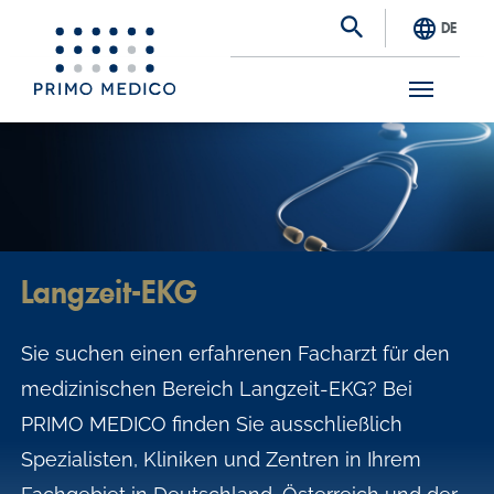
DE
S
k
i
p
t
Langzeit-EKG
o
m
Sie suchen einen erfahrenen Facharzt für den
a
medizinischen Bereich Langzeit-EKG? Bei
i
PRIMO MEDICO finden Sie ausschließlich
n
Spezialisten, Kliniken und Zentren in Ihrem
c