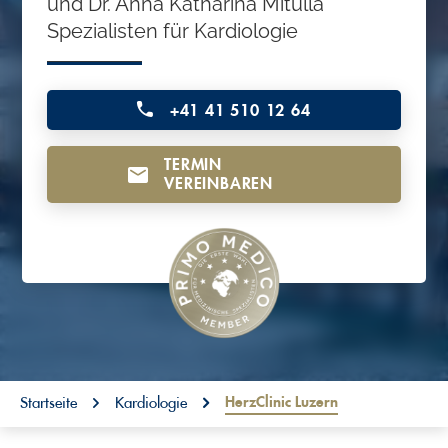
und Dr. Anna Katharina Mitulla
o
Spezialisten für Kardiologie
n
t
+41 41 510 12 64
e
n
TERMIN
t
VEREINBAREN
You are here:
HerzClinic Luzern
Startseite
Kardiologie