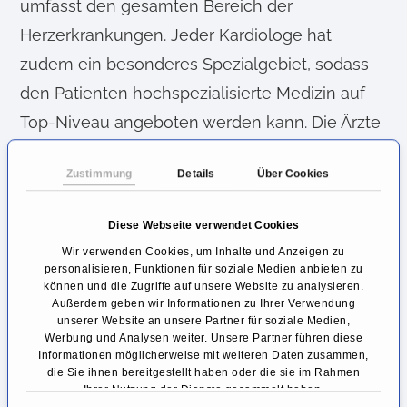
umfasst den gesamten Bereich der
Herzerkrankungen. Jeder Kardiologe hat
zudem ein besonderes Spezialgebiet, sodass
den Patienten hochspezialisierte Medizin auf
Top-Niveau angeboten werden kann. Die Ärzte
der HerzClinic Luzern behandeln ihre Patienten
Zustimmung
Details
Über Cookies
nach dem neuesten Stand der Wissenschaft
mit den modernsten Methoden.
Diese Webseite verwendet Cookies
Spezielle Herzbildgebung – nicht-
Wir verwenden Cookies, um Inhalte und Anzeigen zu
personalisieren, Funktionen für soziale Medien anbieten zu
invasive 3D Bilder des Herzens
können und die Zugriffe auf unsere Website zu analysieren.
Außerdem geben wir Informationen zu Ihrer Verwendung
Um unnötige Eingriffe am Herzen zu
unserer Website an unsere Partner für soziale Medien,
Werbung und Analysen weiter. Unsere Partner führen diese
vermeiden, werden Patienten falls erforderlich
Informationen möglicherweise mit weiteren Daten zusammen,
die Sie ihnen bereitgestellt haben oder die sie im Rahmen
auch mit neuester Technik, wie
Ihrer Nutzung der Dienste gesammelt haben.
Computertomografie oder