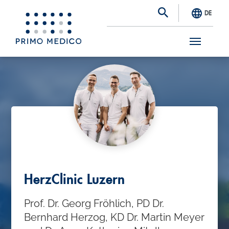
DE
S
k
i
p
t
o
m
a
HerzClinic Luzern
i
Prof. Dr. Georg Fröhlich, PD Dr.
n
Bernhard Herzog, KD Dr. Martin Meyer
c