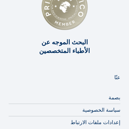
ف
البحث الموجه عن
فرط التعرق
الأطباء المتخصصين
ك
عنّا
كيس التامور
بصمة
سياسة الخصوصية
م
إعدادات ملفات الارتباط