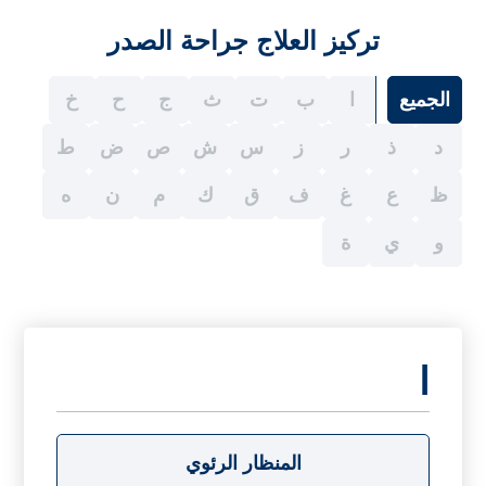
تركيز العلاج جراحة الصدر
الجميع
ا
ب
ت
ث
ج
ح
خ
د
ذ
ر
ز
س
ش
ص
ض
ط
ظ
ع
غ
ف
ق
ك
م
ن
ه
و
ي
ة
ا
المنظار الرئوي