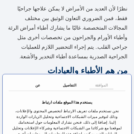
نظرًا لأن العديد من الأمراض لا يمكن علاجها جراحيًا
فقط، فمن الضروري التعاون الوثيق بين مختلف
المجالات المتخصصة. غالبًا ما يشارك أطباء أمراض الرئة
وأطباء الأورام والجراحون من تخصصات أخرى مثل
جراحي القلب,. يتم إجراء التحضير اللازم للعمليات
الجراحية الصدرية بمساعدة أطباء التخدير والأشعة.
من هم الأطباء والعيادات
المتخصصون في جراحة الصدر في
الموافقة
التفاصيل
عن
ألمانيا؟
كل من يحتاج إلى طبيب يريد أفضل رعاية طبية لنفسه.
يستخدم هذا الموقع ملفات ارتباط
لهذا يسأل المريض نفسه أين أجد أفضل عيادة صدرية
نحن نستخدم ملفات تعريف الارتباط لتخصيص المحتوى والإعلانات،
وذلك لتوفير ميزات الشبكات الاجتماعية وتحليل الزيارات الواردة
في ألمانيا؟
إلينا. إضافةً إلى ذلك، فنحن نشارك المعلومات حول استخدامك
لموقعنا مع شركائنا من الشبكات الاجتماعية وشركاء الإعلانات وتحليل
البيانات الذين يمكنهم إضافة هذه المعلومات إلى معلومات أخرى