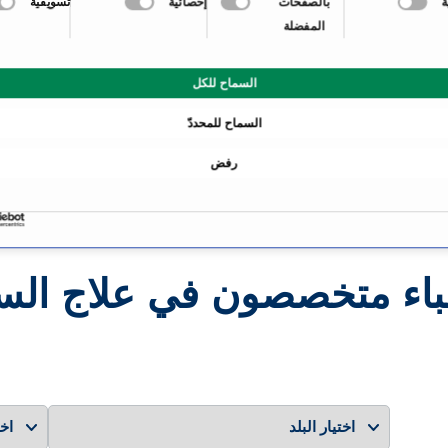
بالصفحات
إحصائية
تسويقية
المفضلة
السماح للكل
نظرة عامة
السماح للمحددّ
رفض
باء متخصصون في علاج الس