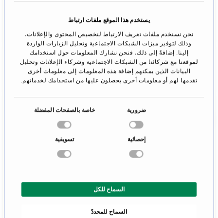
الملف الشخصي
الملف الشخصي
يستخدم هذا الموقع ملفات ارتباط
نحن نستخدم ملفات تعريف الارتباط لتخصيص المحتوى والإعلانات،
وذلك لتوفير ميزات الشبكات الاجتماعية وتحليل الزيارات الواردة
إلينا. إضافةً إلى ذلك، فنحن نشارك المعلومات حول استخدامك
لموقعنا مع شركائنا من الشبكات الاجتماعية وشركاء الإعلانات وتحليل
البيانات الذين يمكنهم إضافة هذه المعلومات إلى معلومات أخرى
تقدمها لهم أو معلومات أخرى يحصلون عليها من استخدامك لخدماتهم.
ا
ضرورية
خاصة بالصفحات المفضلة
خ
أ. د. يواخيم أورتِل
البروفيسور الدكتور
ت
إحصائية
تسويقية
هومبورغ
ميشائيل راينرت
ي
جراحة الأعصاب
ا
لوتزيرن
ر
ا
الانتقال إلى
الانتقال إلى
السماح للكل
ل
الملف الشخصي
الملف الشخصي
م
السماح للمحددّ
و