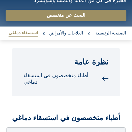
الخبرة في كل من ألمانيا والنمسا وسويسرا.
o
n
البحث عن متخصص
t
re:
e
استسقاء دماغي
الصفحة الرئيسية
العلاجات والأمراض
n
t
نظرة عامة
أطباء متخصصون في استسقاء
دماغي
أطباء متخصصون في استسقاء دماغي
اختيار التخصص
اختيار البلد