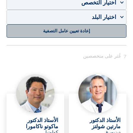
إعادة تعيين عامل التصفية
7
عُثر على متخصصين
الأستاذ الدكتور
الأستاذ الدكتور
مارتين شولتز
ماكوتو ناكامورا
ديزبورغ
كولونيا