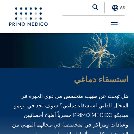
AR
S
k
i
p
t
استسقاء دماغي
o
m
هل تبحث عن طبيب متخصص من ذوي الخبرة في
a
المجال الطبي استسقاء دماغي؟ سوف تجد في بريمو
i
ميديكو PRIMO MEDICO حصرياً أطباء أخصائيين
n
وعيادات ومراكز في متخصصة في مجالهم المهني من
c