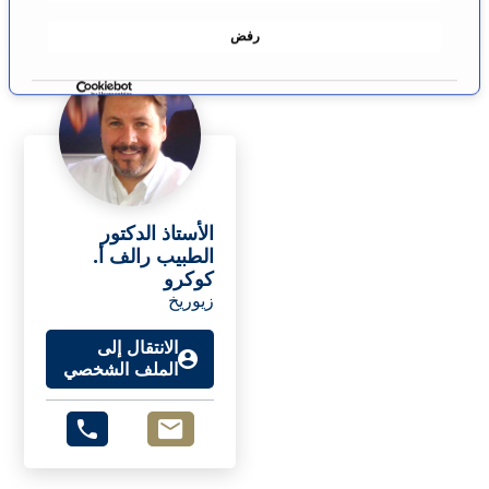
ا
رفض
ف
ق
ة
الأستاذ الدكتور
الطبيب رالف أ.
كوكرو
زيوريخ
الانتقال إلى
الملف الشخصي