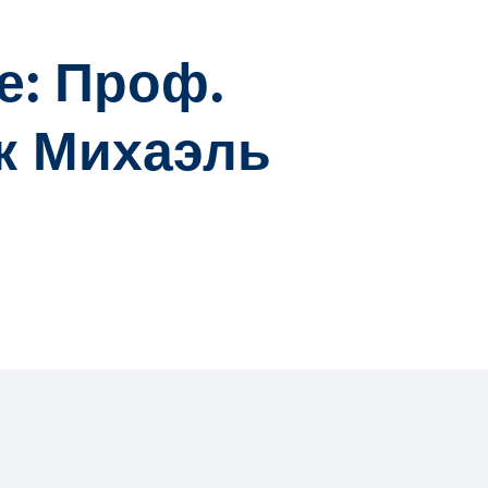
е: Проф.
ук Михаэль