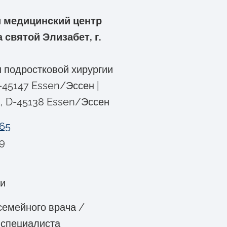
й медицинский центр
 святой Элизабет, г.
и подростковой хирургии
D-45147 Essen/Эссен |
, D-45138 Essen/Эссен
965
59
ти
емейного врача /
 специалиста