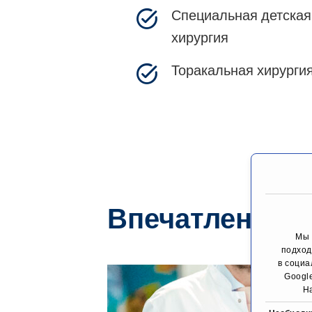
Специальная детская
хирургия
Торакальная хирурги
Впечатления
Мы 
подход
в социа
Googl
Н
инфор
В