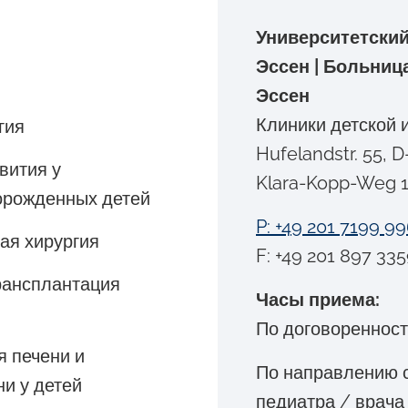
Университетски
я
Эссен | Больница
Эссен
Клиники детской 
гия
Hufelandstr. 55, 
вития у
Klara-Kopp-Weg 1
орожденных детей
P: +49 201 7199 9
ая хирургия
F: +49 201 897 33
трансплантация
Часы приема:
По договореннос
я печени и
По направлению с
и у детей
педиатра / врача