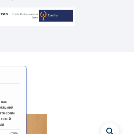
 вас
рмацией
артнерам
тикой.
ми
ами их