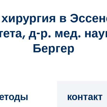
 хирургия в Эссен
ета, д-р. мед. на
Бергер
етоды
контакт