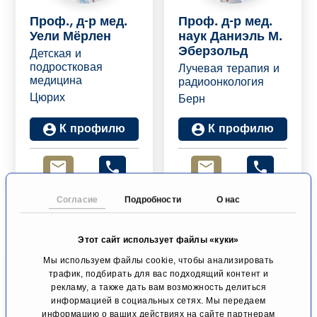
Проф., д-р мед.
Проф. д-р мед.
Уели Мёрлен
наук Даниэль М.
Эберзольд
Детская и
подростковая
Лучевая терапия и
медицина
радиоонкология
Цюрих
Берн
К профилю
К профилю
Согласие
Подробности
О нас
Этот сайт использует файлы «куки»
Мы используем файлы cookie, чтобы анализировать
трафик, подбирать для вас подходящий контент и
рекламу, а также дать вам возможность делиться
информацией в социальных сетях. Мы передаем
Проф., д-р мед.
Ханс-Геральд Г.
информацию о ваших действиях на сайте партнерам