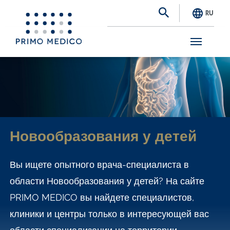
RU
S
k
i
p
t
Новообразования у детей
o
m
Вы ищете опытного врача-специалиста в
a
области Новообразования у детей? На сайте
i
PRIMO MEDICO вы найдете специалистов,
n
клиники и центры только в интересующей вас
c