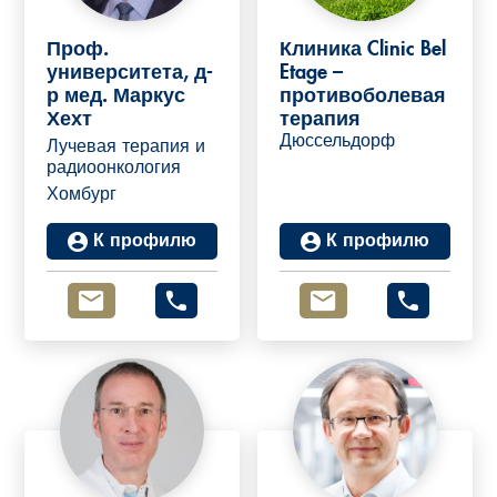
Проф.
Клиника Clinic Bel
университета, д-
Etage –
р мед. Маркус
противоболевая
Хехт
терапия
Дюссельдорф
Лучевая терапия и
радиоонкология
Хомбург
К профилю
К профилю