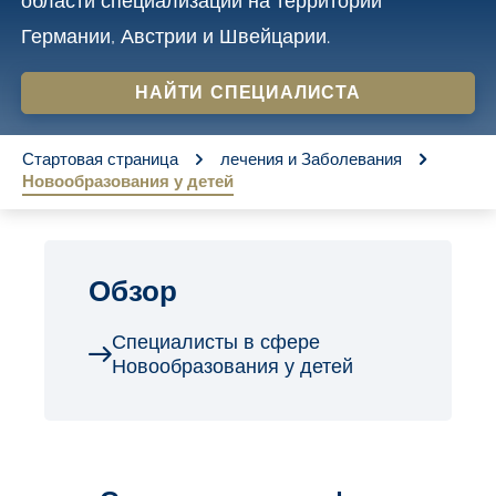
области специализации на территории
o
Германии, Австрии и Швейцарии.
n
t
НАЙТИ СПЕЦИАЛИСТА
e
You are here:
n
Стартовая страница
лечения и Заболевания
Новообразования у детей
t
Обзор
Специалисты в сфере
Новообразования у детей