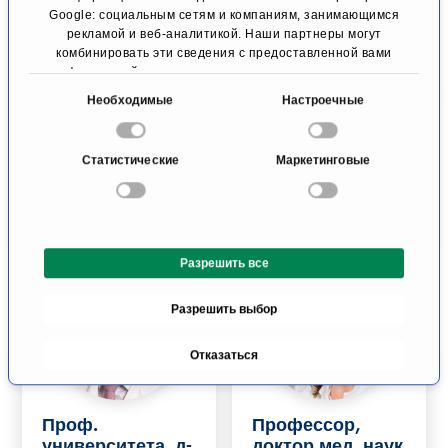
наук Дамиен К.
Форг
Google: социальным сетям и компаниям, занимающимся
рекламой и веб-аналитикой. Наши партнеры могут
Вебер
Болеутоляющая
комбинировать эти сведения с предоставленной вами
Филлиген
терапия и
информацией, а также данными, которые они получили
паллиативная
при использовании вами их сервисов.
В
медицина
Необходимые
Настроечные
ы
Майнц
б
Статистические
Маркетинговые
К профилю
К профилю
о
р
с
о
Разрешить все
г
л
Разрешить выбор
а
с
Отказаться
и
я
Проф.
Профессор,
университета, д-
доктор мед. наук