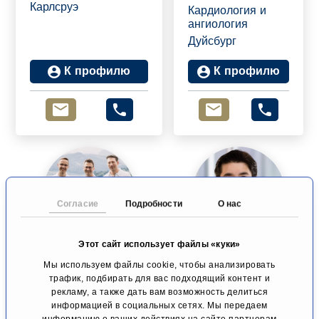
Карлсруэ
Кардиология и
ангиология
Дуйсбург
К профилю
К профилю
Согласие
Подробности
О нас
Этот сайт использует файлы «куки»
Кардиологическая
Приват-
Мы используем файлы cookie, чтобы анализировать
клиника, Люцерн
доцент, Д-р
трафик, подбирать для вас подходящий контент и
Люцерна
мед. наук
рекламу, а также дать вам возможность делиться
дипл.-физик
информацией в социальных сетях. Мы передаем
Гициос
информацию о ваших действиях на сайте партнерам