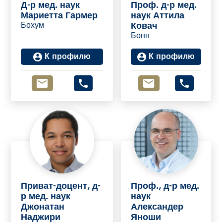
Д-р мед. наук
Проф. д-р мед.
Мариетта Гармер
наук Аттила
Бохум
Ковач
Бонн
К профилю
К профилю
Приват-доцент, д-
Проф., д-р мед.
р мед. наук
наук
Джонатан
Александер
Наджири
Яноши