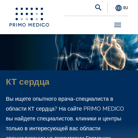
RU
S
k
i
p
t
КТ сердца
o
m
Вы ищете опытного врача-специалиста в
a
области КТ сердца? На сайте PRIMO MEDICO
i
вы найдете специалистов, клиники и центры
n
только в интересующей вас области
c