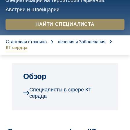
специализации на территории Германии,
o
Австрии и Швейцарии.
n
t
НАЙТИ СПЕЦИАЛИСТА
e
You are here:
n
Стартовая страница
лечения и Заболевания
КТ сердца
t
Обзор
Специалисты в сфере КТ
сердца