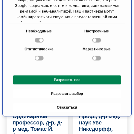
Гициоудис
Google: социальным сетям и компаниям, занимающимся
рекламой и веб-аналитикой. Наши партнеры могут
Интервенционная
комбинировать эти сведения с предоставленной вами
кардиология
информацией, а также данными, которые они получили
Штутгарт
при использовании вами их сервисов.
В
Необходимые
Настроечные
ы
К профилю
К профилю
б
Статистические
Маркетинговые
о
р
с
о
Разрешить все
г
л
Разрешить выбор
а
с
Отказаться
и
Ординарный
Проф., д-р мед.
я
профессор, д-р, д-
наук Уве
р мед. Томас Й.
Никсдорфф,