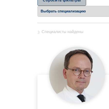
Сбросить фильтры
Выбрать специализацию
Выберите страну
3
Специалисты найдены