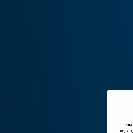
Мы 
подход