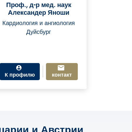
Проф., д-р мед. наук
Александер Яноши
Кардиология и ангиология
Дуйсбург
К профилю
контакт
царии и Австрии