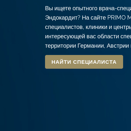
c
Вы ищете опытного врача-спец
o
Эндокардит? На сайте PRIMO 
n
специалистов, клиники и центр
t
интересующей вас области спе
e
территории Германии, Австрии
n
t
НАЙТИ СПЕЦИАЛИСТА