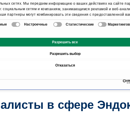
льных сетях. Мы передаем информацию о ваших действиях на сайте п
e: социальным сетям и компаниям, занимающимся рекламой и веб-анали
аши партнеры могут комбинировать эти сведения с предоставленной ва
овая страница
лечения и Заболевания
Эндок
мацией, а также данными, которые они получили при использовании в
имые
Настроечные
Статистические
Маркетинго
сервисов.
Разрешить все
Обзор
Разрешить выбор
Отказаться
т
алисты в сфере Эндо