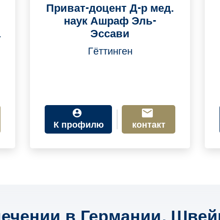
Приват-доцент Д-р мед.
наук Ашраф Эль-
а
Эссави
Гёттинген
К профилю
контакт
ечении в Германии, Швей