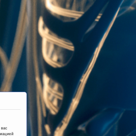
 вас
рмацией