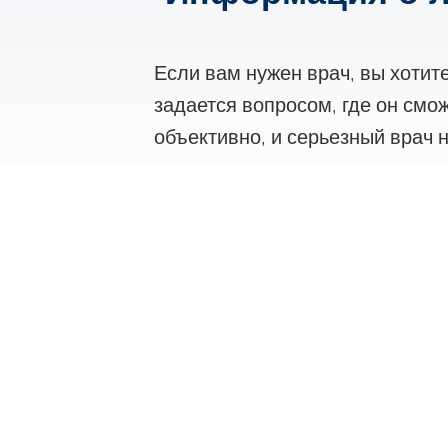
Если вам нужен врач, вы хотит
задается вопросом, где он смо
объективно, и серьезный врач н
ситуации можно полагаться тол
Мы поможем вам найти эксперт
врачей и клиники на предмет 
вашего обращения или запроса