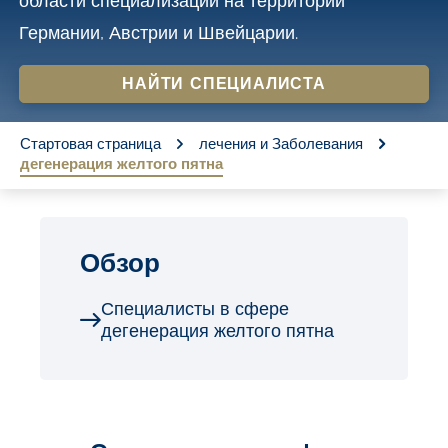
области специализации на территории
o
Германии, Австрии и Швейцарии.
n
t
НАЙТИ СПЕЦИАЛИСТА
e
You are here:
n
Стартовая страница
лечения и Заболевания
дегенерация желтого пятна
t
Обзор
Специалисты в сфере
дегенерация желтого пятна