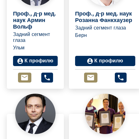
Проф., д-р мед.
Проф., д-р мед. наук
наук Армин
Розанна Фанкхаузер
Вольф
Задний сегмент глаза
Задний сегмент
Берн
глаза
Ульм
К профилю
К профилю