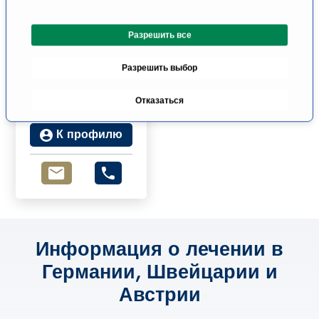
с
о
Проф., д-р мед.
Разрешить все
г
наук Петер
л
Шурман
Разрешить выбор
а
Офтальмологическ
ая хирургия
с
Отказаться
Зульцбах/Саар
и
я
К профилю
Информация о лечении в
Германии, Швейцарии и
Австрии