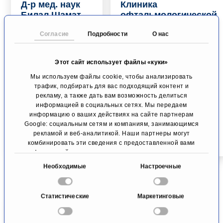
Д-р мед. наук
Клиника
Билал Шамат,
офтальмологической
член
хирургии Брейера,
Согласие
Подробности
О нас
Европейского
Каймака и Клабе
совета по
Офтальмологическая
офтальмологии
хирургия
Этот сайт использует файлы «куки»
Передний сегмент
Дюссельдорф
Мы используем файлы cookie, чтобы анализировать
глаза
трафик, подбирать для вас подходящий контент и
Берлин
рекламу, а также дать вам возможность делиться
информацией в социальных сетях. Мы передаем
К профилю
К профилю
информацию о ваших действиях на сайте партнерам
Google: социальным сетям и компаниям, занимающимся
рекламой и веб-аналитикой. Наши партнеры могут
комбинировать эти сведения с предоставленной вами
информацией, а также данными, которые они получили
при использовании вами их сервисов.
В
Необходимые
Настроечные
ы
б
Статистические
Маркетинговые
о
р