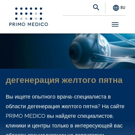
RU
S
k
i
p
t
дегенерация желтого пятна
o
m
Вы ищете опытного врача-специалиста в
a
области дегенерация желтого пятна? На сайте
i
PRIMO MEDICO вы найдете специалистов,
n
клиники и центры только в интересующей вас
c