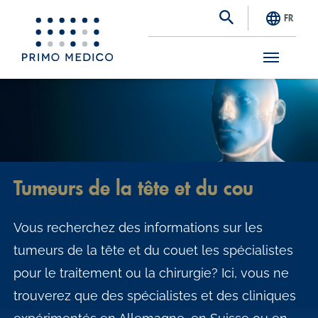
FR
S
k
i
p
t
Tumeurs de la tête et du cou
o
m
Vous recherchez des informations sur les
a
tumeurs de la tête et du couet les spécialistes
i
pour le traitement ou la chirurgie? Ici, vous ne
n
trouverez que des spécialistes et des cliniques
c