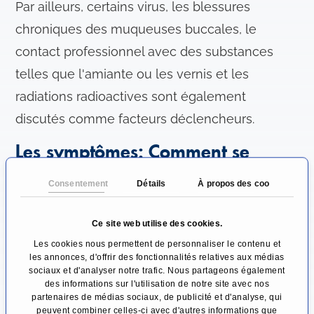
Par ailleurs, certains virus, les blessures
chroniques des muqueuses buccales, le
contact professionnel avec des substances
telles que l'amiante ou les vernis et les
radiations radioactives sont également
discutés comme facteurs déclencheurs.
Les symptômes: Comment se
manifeste ce type de tumeur?
Consentement
Détails
À propos des cookies
Les symptômes des tumeurs de la tête et du
cou dépendent du type de tumeur.
Ce site web utilise des cookies.
Les cookies nous permettent de personnaliser le contenu et
Les tumeurs de la cavité buccale et de la
les annonces, d'offrir des fonctionnalités relatives aux médias
sociaux et d'analyser notre trafic. Nous partageons également
partie supérieure du pharynx provoquent
des informations sur l'utilisation de notre site avec nos
partenaires de médias sociaux, de publicité et d'analyse, qui
souvent un gonflement palpable comme
peuvent combiner celles-ci avec d'autres informations que