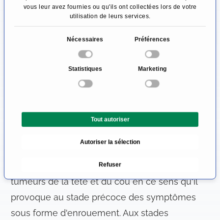
vous leur avez fournies ou qu'ils ont collectées lors de votre
premier symptôme. Les patients le remarquent
utilisation de leurs services.
généralement par hasard avec la langue. Des
S
douleurs, des saignements ou des
Nécessaires
Préférences
é
modifications de l'élocution peuvent
l
Statistiques
Marketing
également survenir en raison de la masse.
e
c
Les tumeurs du pharynx profond se
t
i
remarquent aussi généralement par leur taille
Tout autoriser
o
croissante et peuvent alors provoquer des
n
troubles de la déglutition.
Autoriser la sélection
d
u
Le carcinome du larynx se distingue des autres
Refuser
c
o
tumeurs de la tête et du cou en ce sens qu'il
n
provoque au stade précoce des symptômes
s
sous forme d'enrouement. Aux stades
e