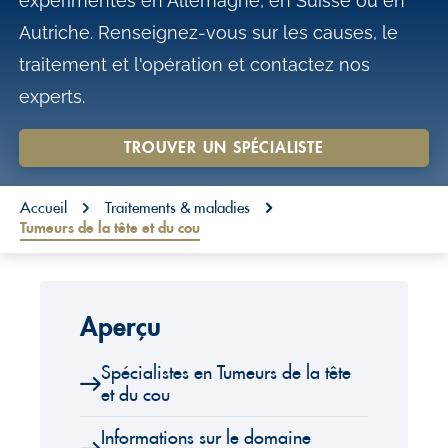
expérimentés en Allemagne, en Suisse ou en
o
Autriche. Renseignez-vous sur les causes, le
n
traitement et l'opération et contactez nos
t
experts.
e
n
TROUVER UN SPÉCIALISTE
t
You are here:
Accueil
Traitements & maladies
Tumeurs de la tête et du cou
Aperçu
Spécialistes en Tumeurs de la tête
et du cou
Informations sur le domaine