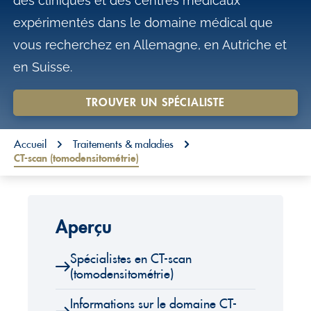
des cliniques et des centres médicaux
o
expérimentés dans le domaine médical que
n
vous recherchez en Allemagne, en Autriche et
t
en Suisse.
e
n
TROUVER UN SPÉCIALISTE
t
You are here:
Accueil
Traitements & maladies
CT-scan (tomodensitométrie)
Aperçu
Spécialistes en CT-scan
(tomodensitométrie)
Informations sur le domaine CT-