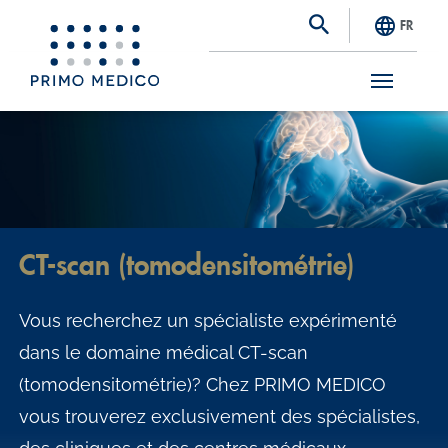
FR
S
k
i
p
t
CT-scan (tomodensitométrie)
o
m
Vous recherchez un spécialiste expérimenté
a
dans le domaine médical CT-scan
i
(tomodensitométrie)? Chez PRIMO MEDICO
n
vous trouverez exclusivement des spécialistes,
c