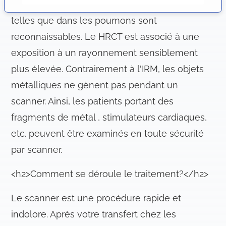
c
fines ( de 1-2mm ). Ainsi, les structures fines
o
telles que dans les poumons sont
n
reconnaissables. Le HRCT est associé à une
s
e
exposition à un rayonnement sensiblement
n
plus élevée. Contrairement à l'IRM, les objets
t
métalliques ne gènent pas pendant un
e
m
scanner. Ainsi, les patients portant des
e
fragments de métal , stimulateurs cardiaques,
n
etc. peuvent être examinés en toute sécurité
t
par scanner.
<h2>Comment se déroule le traitement?</h2>
Le scanner est une procédure rapide et
indolore. Après votre transfert chez les