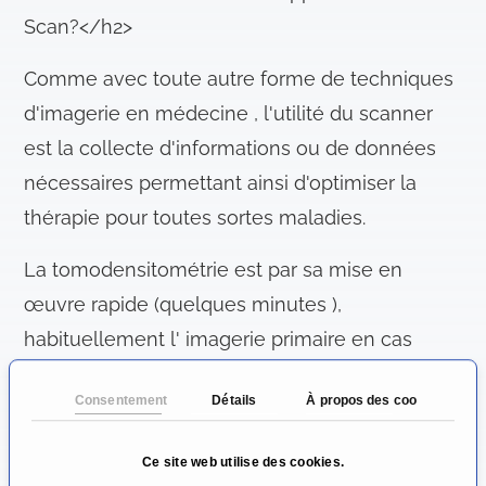
Scan?</h2>
Comme avec toute autre forme de techniques
d'imagerie en médecine , l'utilité du scanner
est la collecte d'informations ou de données
nécessaires permettant ainsi d'optimiser la
thérapie pour toutes sortes maladies.
La tomodensitométrie est par sa mise en
œuvre rapide (quelques minutes ),
habituellement l' imagerie primaire en cas
d'urgence. Imagerie par résonance magnétique
Consentement
Détails
À propos des cookies
(IRM ) a échoué dans une période de 15-30
minutes clair. Le scanner fait parti des
Ce site web utilise des cookies.
premières mesures à prendre en cas de lésion