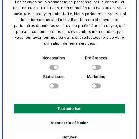
Les cookies nous permettent de personnaliser le contenu et
cérébrale traumatique et d'AVC aigu. Les
les annonces, d'offrir des fonctionnalités relatives aux médias
sociaux et d'analyser notre trafic. Nous partageons également
structures osseuses ou des structures avec
des informations sur l'utilisation de notre site avec nos
partenaires de médias sociaux, de publicité et d'analyse, qui
peu d'eau ( os , poumons) peuvent être bien
peuvent combiner celles-ci avec d'autres informations que
représentées par le CT. Les domaines
vous leur avez fournies ou qu'ils ont collectées lors de votre
utilisation de leurs services.
particuliers de la partie supérieure du corps (
CT de la poitrine ) ou dans le bassin ( CT
S
Nécessaires
Préférences
é
abdominal) peuvent être très bien reconnus.
l
Statistiques
Marketing
e
Les parties molles du corps humain se laissent
c
principalement voir avec l'IRM grâce à leur
t
meilleure résolution des parties molles.
i
Tout autoriser
o
Néanmoins, il y'a aussi le soi-disant HRCT de
n
haute résolution (High resolution-CT ) qui
Autoriser la sélection
d
permet des prises d' images de parties très
u
Refuser