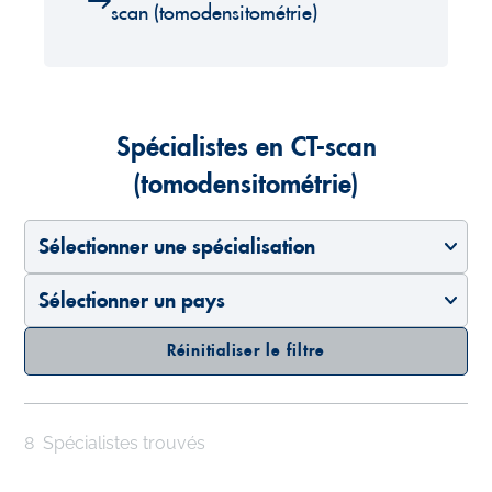
scan (tomodensitométrie)
Spécialistes en CT-scan
(tomodensitométrie)
Sélectionner une spécialisation
Sélectionner un pays
Réinitialiser le filtre
8
Spécialistes trouvés