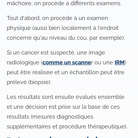
e
mâchoire, on procède à différents examens.
n
t
Tout d'abord, on procède à un examen
e
physique (aussi bien localement à l'endroit
m
concerné qu'au niveau du cou, par exemple).
e
n
Si un cancer est suspecté, une image
t
radiologique (
comme un scanne
r ou une
IRM
)
peut être réalisée et un échantillon peut être
prélevé (biopsie).
Les résultats sont ensuite évalués ensemble
et une décision est prise sur la base de ces
résultats (mesures diagnostiques
supplémentaires et procédure thérapeutique).