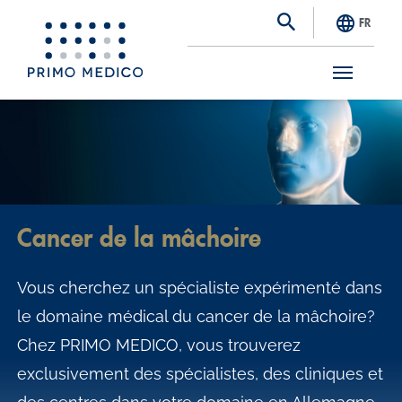
FR
S
k
i
p
t
Cancer de la mâchoire
o
m
Vous cherchez un spécialiste expérimenté dans
a
le domaine médical du cancer de la mâchoire?
i
Chez PRIMO MEDICO, vous trouverez
n
exclusivement des spécialistes, des cliniques et
c