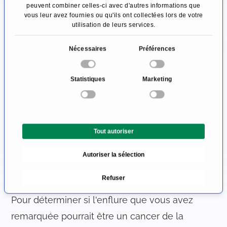
Des douleurs peuvent également apparaître
peuvent combiner celles-ci avec d'autres informations que
vous leur avez fournies ou qu'ils ont collectées lors de votre
lors de la mastication et, selon la localisation,
utilisation de leurs services.
des sensations de fourmillement peuvent être
S
ressenties au niveau de la lèvre supérieure ou
Nécessaires
Préférences
é
inférieure.
l
Statistiques
Marketing
e
Aux stades ultérieurs de la maladie, des
c
symptômes généraux tels que la fatigue, la
t
i
perte de poids ou les sueurs nocturnes
Tout autoriser
o
peuvent également être observés.
n
Autoriser la sélection
d
Comment le cancer de la
u
mâchoire est-il détecté?
Refuser
c
o
Pour déterminer si l'enflure que vous avez
n
remarquée pourrait être un cancer de la
s