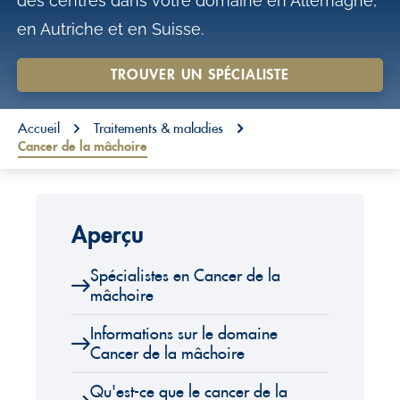
des centres dans votre domaine en Allemagne,
o
en Autriche et en Suisse.
n
t
TROUVER UN SPÉCIALISTE
e
You are here:
n
Accueil
Traitements & maladies
Cancer de la mâchoire
t
Aperçu
Spécialistes en Cancer de la
mâchoire
Informations sur le domaine
Cancer de la mâchoire
Qu'est-ce que le cancer de la