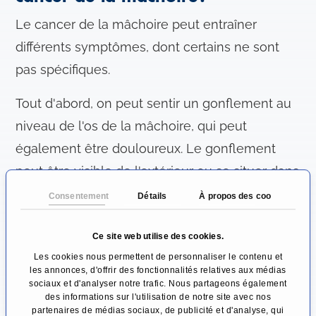
Le cancer de la mâchoire peut entraîner
différents symptômes, dont certains ne sont
pas spécifiques.
Tout d'abord, on peut sentir un gonflement au
niveau de l'os de la mâchoire, qui peut
également être douloureux. Le gonflement
peut être visible de l'extérieur ou se situer dans
la bouche (par exemple sous la gencive). Cela
Consentement
Détails
À propos des cookies
peut également entraîner un soulèvement ou
Ce site web utilise des cookies.
un déchaussement des dents. Les prothèses
Les cookies nous permettent de personnaliser le contenu et
dentaires peuvent provoquer une pression et
les annonces, d'offrir des fonctionnalités relatives aux médias
une douleur soudaines.
sociaux et d'analyser notre trafic. Nous partageons également
des informations sur l'utilisation de notre site avec nos
partenaires de médias sociaux, de publicité et d'analyse, qui