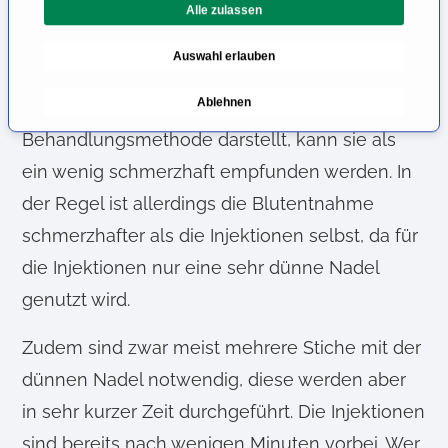
Alle zulassen
i
von der Krankenkasse übernommen.
g
Auswahl erlauben
u
Ist die PRP-Therapie schmerzhaft?
n
Ablehnen
Da die PRP-Therapie eine invasive
g
s
Behandlungsmethode darstellt, kann sie als
a
ein wenig schmerzhaft empfunden werden. In
u
der Regel ist allerdings die Blutentnahme
s
w
schmerzhafter als die Injektionen selbst, da für
a
die Injektionen nur eine sehr dünne Nadel
h
genutzt wird.
l
Zudem sind zwar meist mehrere Stiche mit der
dünnen Nadel notwendig, diese werden aber
in sehr kurzer Zeit durchgeführt. Die Injektionen
sind bereits nach wenigen Minuten vorbei. Wer