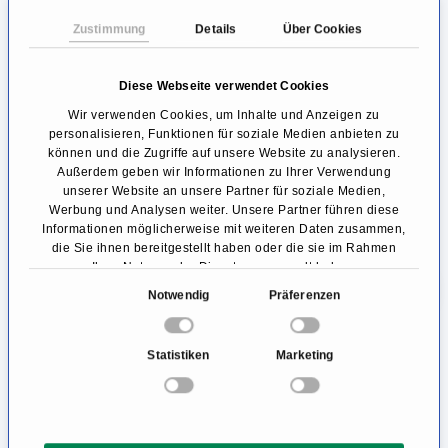
Zustimmung
Details
Über Cookies
Was kostet die PRP- Behandlung?
Die genauen Kosten variieren von Anbieter zu
Diese Webseite verwendet Cookies
Anbieter. In den meisten Fällen bewegen sich
Wir verwenden Cookies, um Inhalte und Anzeigen zu
personalisieren, Funktionen für soziale Medien anbieten zu
die Preise pro Sitzung zwischen 300 und 500€,
können und die Zugriffe auf unsere Website zu analysieren.
Außerdem geben wir Informationen zu Ihrer Verwendung
wobei viele Praxen Pakete mit mehreren
unserer Website an unsere Partner für soziale Medien,
Sitzungen zu einem niedrigeren Einzelpreis
Werbung und Analysen weiter. Unsere Partner führen diese
Informationen möglicherweise mit weiteren Daten zusammen,
anbieten.
die Sie ihnen bereitgestellt haben oder die sie im Rahmen
Ihrer Nutzung der Dienste gesammelt haben.
Bei der Therapie von Haarausfall empfehlen
E
Notwendig
Präferenzen
i
die meisten Anbieter mindestens drei
n
Sitzungen, wobei ein besseres Ergebnis mit
Statistiken
Marketing
w
einer größeren Anzahl erzielt werden kann.
i
l
Die Kosten der PRP-Behandlung werden nicht
l