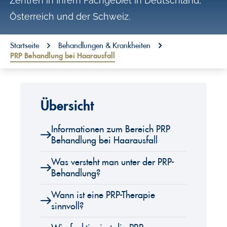
Zentren in Ihrem Fachgebiet in Deutschland,
o
Österreich und der Schweiz.
n
t
You are here:
Startseite
Behandlungen & Krankheiten
PRP Behandlung bei Haarausfall
e
n
t
Übersicht
Informationen zum Bereich PRP
Behandlung bei Haarausfall
Was versteht man unter der PRP-
Behandlung?
Wann ist eine PRP-Therapie
sinnvoll?