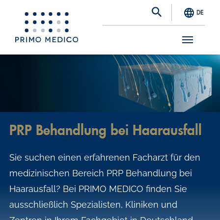
DE
S
k
i
p
t
PRP Behandlung bei Haarausfall
o
m
Sie suchen einen erfahrenen Facharzt für den
a
medizinischen Bereich PRP Behandlung bei
i
Haarausfall? Bei PRIMO MEDICO finden Sie
n
ausschließlich Spezialisten, Kliniken und
c