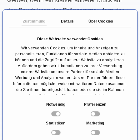
werden, denn ein starker äußerer Druck auf
den Bauch kann das Phäochromozytom dazu
anregen, Adrenalin auszuschütten und zu
Zustimmung
Details
Über Cookies
schweren Blutdruckkrisen führen.
Diese Webseite verwendet Cookies
Erhöhte Stresshormone bzw. ihre
Wir verwenden Cookies, um Inhalte und Anzeigen zu
personalisieren, Funktionen für soziale Medien anbieten zu
Abbauprodukte können im Blut und 24-h-Urin
können und die Zugriffe auf unsere Website zu analysieren.
nachgewiesen werden. Erhöhte Werte sind ein
Außerdem geben wir Informationen zu Ihrer Verwendung
unserer Website an unsere Partner für soziale Medien,
starker Hinweis auf einen
Werbung und Analysen weiter. Unsere Partner führen diese
Informationen möglicherweise mit weiteren Daten zusammen,
hormonproduzierenden Tumor. Sobald dieser
die Sie ihnen bereitgestellt haben oder die sie im Rahmen
Verdacht bestätigt ist, wird der Tumor im
Ihrer Nutzung der Dienste gesammelt haben.
E
Anschluss mithilfe einer CT- oder MRT-
Notwendig
Präferenzen
i
Diagnostik im Körper lokalisiert. In seltenen
n
Statistiken
Marketing
Fällen können auch weitere bildgebende
w
i
Verfahren angeordnet werden wie eine