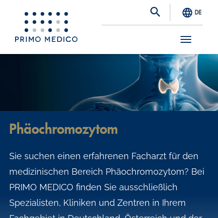
DE
S
k
i
p
t
Phäochromozytom
o
m
Sie suchen einen erfahrenen Facharzt für den
a
medizinischen Bereich Phäochromozytom? Bei
i
PRIMO MEDICO finden Sie ausschließlich
n
Spezialisten, Kliniken und Zentren in Ihrem
c