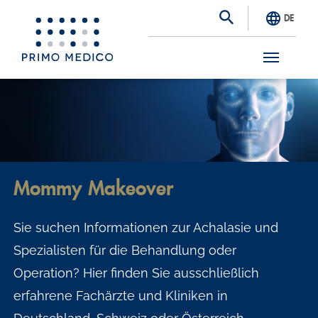
DE
S
k
i
p
t
Mommy Makeover
o
m
Sie suchen Informationen zur Achalasie und
a
Spezialisten für die Behandlung oder
i
Operation? Hier finden Sie ausschließlich
n
erfahrene Fachärzte und Kliniken in
c