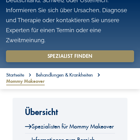
Deutschland, Schweiz oder Österreich.
o
Informieren Sie sich über Ursachen, Diagnose
n
und Therapie oder kontaktieren Sie unsere
t
Experten für einen Termin oder eine
e
Zweitmeinung.
n
t
SPEZIALIST FINDEN
You are here:
Startseite
Behandlungen & Krankheiten
Mommy Makeover
Übersicht
Spezialisten für Mommy Makeover