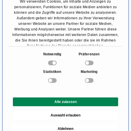
Wir verwenden Cookies, um Inhalte und Anzeigen zu
personalisieren, Funktionen für soziale Medien anbieten zu
Mommy Makeover
können und die Zugriffe auf unsere Website zu analysieren.
Außerdem geben wir Informationen zu Ihrer Verwendung
Operationsmethoden
unserer Website an unsere Partner für soziale Medien,
Werbung und Analysen weiter. Unsere Partner führen diese
Bei dem Kombinationseingriff des Mommy
Informationen möglicherweise mit weiteren Daten zusammen,
die Sie ihnen bereitgestellt haben oder die sie im Rahmen
Makeovers werden verschiedene
Ihrer Nutzung der Dienste gesammelt haben.
Operationsmethoden kombiniert in
E
Notwendig
Präferenzen
i
verschiedenen Körperregionen angewandt.
n
Statistiken
Marketing
w
Die häufigsten Prozeduren betreffen die Brust
i
(
Bruststraffung
,
Brustverkleinerung
), den
l
Bauch, meist mittels
Bauchdeckenstraffung
l
Alle zulassen
i
und
Fettabsaugung
, sowie Oberschenkel und
g
Gesäß, die mittels gezielter
Auswahl erlauben
u
Oberschenkelstraffung
reduziert werden
n
Ablehnen
g