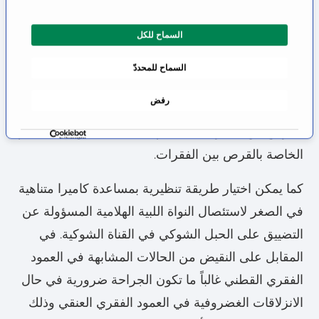
ر
المستقيم يُنصح حينها بالإجراء الجراحي للحفاظ على
ا
جودة الحياة. عندها تتوفر طرق مختلفة للجراحة.
السماح للكل
ل
م
أصبح بالإمكان وبشكل متزايد القيام بالجراحة الدقيقة
السماح للمحددّ
و
للاِنزلاقات الغضروفية عالية الدرجة. عندها يتم بزل الجلد
ا
رفض
ف
في منطقة الشكوى بواسطة إبرة واستئصال نسيج
ق
القرص بين الفقرات بينما يتم الحفاظ على وظيفة الدعم
ة
الخاصة بالقرص بين الفقرات.
كما يمكن اختيار طريقة تنظيرية بمساعدة كاميرا متناهية
في الصغر لاستئصال النواة اللبية الهلامية المسؤولة عن
التضييق على الحبل الشوكي في القناة الشوكية. في
المقابل على النقيض من الحالات المشابهة في العمود
الفقري القطني غالباً ما تكون الجراحة ضرورية في حال
الانزلاقات الغضروفية في العمود الفقري العنقي وذلك