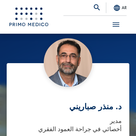
AR
S
k
i
p
t
o
m
a
د. منذر صباريني
i
مدير
n
أخصائي في جراحة العمود الفقري
c