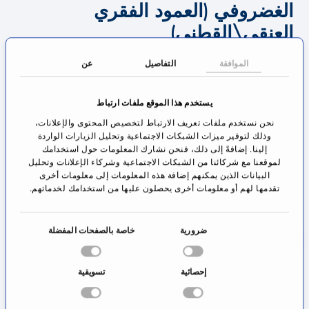
الغضروفي (العمود الفقري
العنقي\القطني)
نظراً لتراجع الانزلاق الغضروفي في كثيرٍ من الأحيان من
الموافقة
التفاصيل
عن
تلقاء نفسه فإنه من الممكن معالجة الانزلاق الغضروفي
يستخدم هذا الموقع ملفات ارتباط
بناءً على وضع الشكوى في بادئ الأمر بشكل محافظ.
نحن نستخدم ملفات تعريف الارتباط لتخصيص المحتوى والإعلانات،
يكمن محور المعالجة في العلاج الدوائي المخفف للألم
وذلك لتوفير ميزات الشبكات الاجتماعية وتحليل الزيارات الواردة
وهو الذي يتيح بدوره إجراء العلاج الفيزيائي بشكلٍ فعال.
إلينا. إضافةً إلى ذلك، فنحن نشارك المعلومات حول استخدامك
لموقعنا مع شركائنا من الشبكات الاجتماعية وشركاء الإعلانات وتحليل
بجانب التدريب الموجه للمنطقة المعنية من العمود
البيانات الذين يمكنهم إضافة هذه المعلومات إلى معلومات أخرى
تقدمها لهم أو معلومات أخرى يحصلون عليها من استخدامك لخدماتهم.
الفقري يمكن التفكير بحقن مستحضرات الكورتيزون
بهدف تقليص الالتهابات المحتملة.
ا
ضرورية
خاصة بالصفحات المفضلة
خ
إذا كان هناك آلام لا تُطاق أو آلام مقاومة للعلاج أو نقص
ت
عصبي كالتنميل أو الشعور بالخدر أو ضعف القوة أو كان
إحصائية
تسويقية
ي
هناك اضطراب في إفراغ المثانة البولية أو في وظيفة
ا