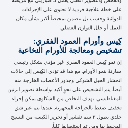
والفحص والتصوير الطبي يعمل د. صَباريني مع مريضه
على خطة علاجية فردية لا تحتوي على الإجراءات
الدوائية وحسب بل تتضمن تمحيصاً أكبر بشأن مكان
العمل أو خلل التوازن العضلي
كِيس وأورام العمود الفقري:
تشخيص ومعالجة للأورام النخاعية
إن نمو كِيس العمود الفقري غير مؤذي بشكل رئيسي
مقارنةً بنمو الأورام. مع هذا قد تؤدي الكِيس إلى حالات
انحشار الحبل الشوكي وجذور الأعصاب الخارجة منه
أيضاً. يتم التشخيص على نحوٍ أكيد بواسطة تصوير الرنين
المغناطيسي. بهدف التخلص من الشكاوى يمكن إجراء
تخفيف ضغط بالجراحة المجهرية. عندها يتم عبر شق
جلدي بطول ٣ سم تقشير أو تحرير الكيسة من النسيج
المحيط بها ومن ثم استئصالها كلياً.