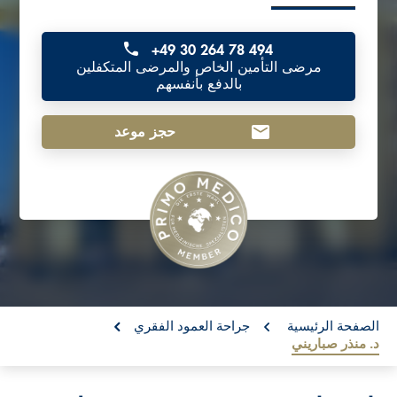
o
n
+49 30 264 78 494
مرضى التأمين الخاص والمرضى المتكفلين
t
بالدفع بأنفسهم
e
n
حجز موعد
t
re:
الصفحة الرئيسية
جراحة العمود الفقري
د. منذر صباريني