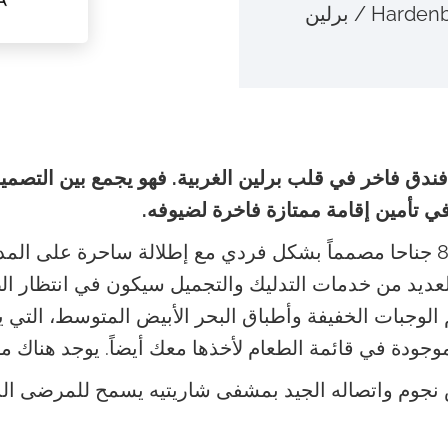
Ha / برلين
ندق فاخر في قلب برلين الغربية. فهو يجمع بين التصميم 
ي تأمين إقامة ممتازة فاخرة لضيوفه.
يضم الفندق 232 غرفة فاخرة، منها 80 جناحا مصمماً بشكل فردي مع إطلالة ساح
لعديد من خدمات التدليك والتجميل سيكون في انتظار ا
 الوجبات الخفيفة وأطباق البحر الأبيض المتوسط، التي
موجودة في قائمة الطعام لأخذها معك أيضاً. يوجد هناك مكت
نجوم واتصاله الجيد بمشفى شاريتيه يسمح للمرضى الذ