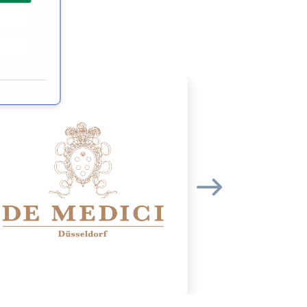
ر
ا
ل
م
و
ا
ف
ق
ة