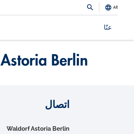
AR
عنّا
S
k
Astoria Berlin
i
p
t
o
m
اتصال
a
i
Waldorf Astoria Berlin
n