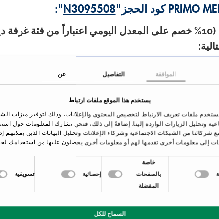
":
N3095508
بالإضافة إلى أسعار المبيت المُخفضة (10% خصم على المعدل اليومي اعتبار
لية:
الرياضية (يرجى ملاحظة أن استخدام منطقة السبا في س
الموافقة
التفاصيل
عن
ة إضافية)
يستخدم هذا الموقع ملفات ارتباط
المياه
ستخدم ملفات تعريف الارتباط لتخصيص المحتوى والإعلانات، وذلك لتوفير ميزات الش
اعية وتحليل الزيارات الواردة إلينا. إضافةً إلى ذلك، فنحن نشارك المعلومات حول است
ة" في الطابق الخامس عشر
ع شركائنا من الشبكات الاجتماعية وشركاء الإعلانات وتحليل البيانات الذين يمكنهم إ
ات إلى معلومات أخرى تقدمها لهم أو معلومات أخرى يحصلون عليها من استخدامك لخد
خاصة
نا
،
بالصفحات
إحصائية
تسويقية
المفضلة
السماح للكل