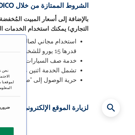
الشروط الممتازة من خلال PRIMO MEDICO كود الحجز"
التجاري) يمكنك استخدام الخدمات التا
استخدام مجاني لصالة الالعاب 
قدرها 15 يورو للشخص الواحد في اليوم)
خدمة صف السيارات (مقابل تكلف
تشمل الخدمة اثنين من زجاجات 
نحن ن
الاجتم
حرية الوصول إلى "صالة المكتب
لموقعنا م
المعلوم
ا
لزيارة الموقع الإلكتروني للفندق
ه
خ
ضرورية
ت
ي
ا