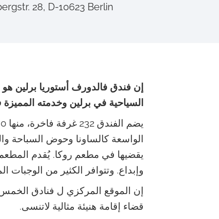
rdenbergstr. 28, D-10623 Berlin
c
o
n
t
e
n
إن فندق فالدورف أستوريا برلين هو ف
t
السياحية في برلين وخدمته المميزة ف
الواسعة كالساونا وحوض السباحة وا
يقضيها في مطعم روكا. يُقدم المطعم
وإبداع. وتتوافر الكثير من الوجبات ال
إن الموقع المركزي ل فنادق الخمس 
قضاء إقامة هنيئة مثالية لاتنسى.