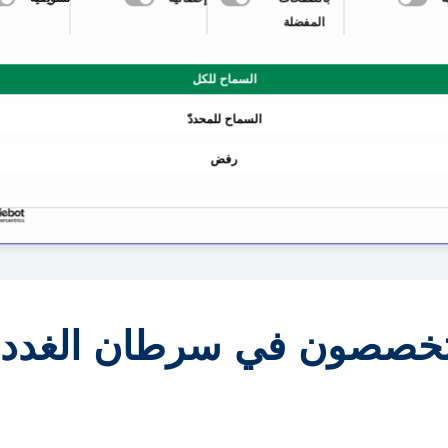
المفضلة
قية
معلومات عن تخصص سرطان
السماح للكل
تواتر الإصابة بسرطان الغد
السماح للمحددّ
أعراض سرطان الغدة الدر
رفض
ة الدرقية؟
المعالجة: كيف تتم معالجة
لدرقية
تخصصون في سرطان الغدد ا