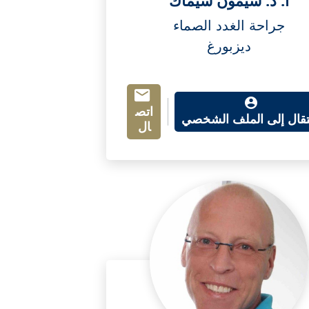
أ. د. سيمون شيمّاك
جراحة الغدد الصماء
ديزبورغ
اتص
نتقال إلى الملف الشخصي
ال