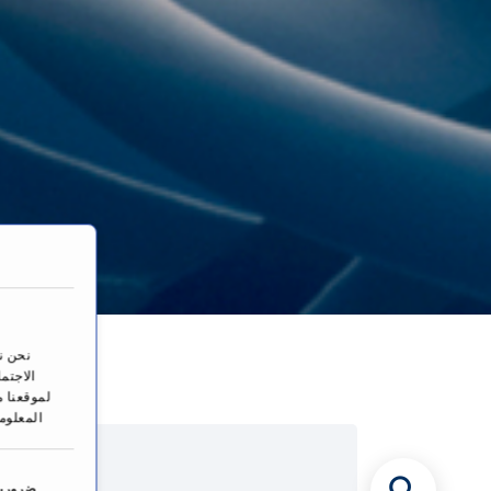
الصف
نحن ن
الاجتم
لموقعنا م
المعلوم
ا
خ
ضرورية