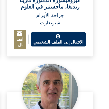
البروفيسورة الدكتورة كارينا
ريديغا، ماجستير في العلوم
جراحة الأورام
شتوتغارت
اتص
الانتقال إلى الملف الشخصي
ال