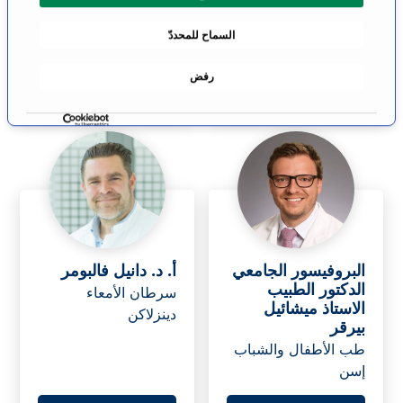
م
الانتقال إلى
الانتقال إلى
السماح للمحددّ
الملف الشخصي
الملف الشخصي
و
ا
رفض
ف
ق
ة
البروفيسور الجامعي
أ. د. دانيل فالبومر
الدكتور الطبيب
سرطان الأمعاء
الاستاذ ميشائيل
دينزلاكن
بيرقر
طب الأطفال والشباب
إسن