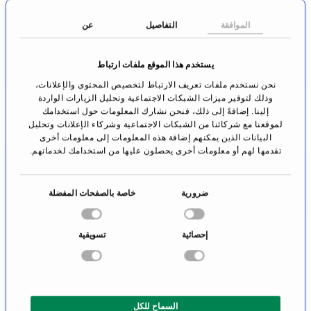
الانتقال إلى
الانتقال إلى
الملف الشخصي
الملف الشخصي
الموافقة
التفاصيل
عن
يستخدم هذا الموقع ملفات ارتباط
نحن نستخدم ملفات تعريف الارتباط لتخصيص المحتوى والإعلانات،
وذلك لتوفير ميزات الشبكات الاجتماعية وتحليل الزيارات الواردة
إلينا. إضافةً إلى ذلك، فنحن نشارك المعلومات حول استخدامك
لموقعنا مع شركائنا من الشبكات الاجتماعية وشركاء الإعلانات وتحليل
البيانات الذين يمكنهم إضافة هذه المعلومات إلى معلومات أخرى
تقدمها لهم أو معلومات أخرى يحصلون عليها من استخدامك لخدماتهم.
ا
ضرورية
خاصة بالصفحات المفضلة
البروفيسورة
الدكتور المحاضر
خ
الدكتورة كارينا
كارلوس أ. ريك-
ت
ريديغا، ماجستير في
بورنيو
إحصائية
تسويقية
ي
العلوم
جراحة الأطفال
ا
والأمراض البولية لدى
جراحة الأورام
ر
الأطفال
شتوتغارت
ا
براندربورغ-آن-دير-هافل
السماح للكل
ل