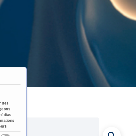
es
r des
ageons
 médias
ormations
eurs