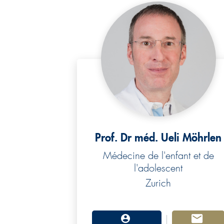
m
e
n
t
Prof. Dr méd. Ueli Möhrlen
Médecine de l'enfant et de
l'adolescent
Zurich