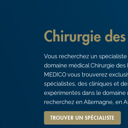
c
o
n
t
Chirurgie des
e
n
Vous recherchez un spécialiste
t
domaine médical Chirurgie des
MEDICO vous trouverez exclus
spécialistes, des cliniques et 
expérimentés dans le domaine 
recherchez en Allemagne, en Au
TROUVER UN SPÉCIALISTE