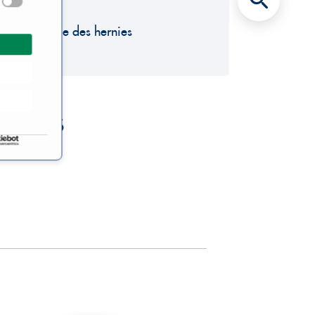
ine Chirurgie des hernies
ernies