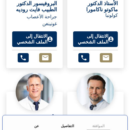
الأستاذ الدكتور
البروفيسور الدكتور
ماكوتو ناكامورا
الطبيب فايت روديه
كولونيا
جراحة الأعصاب
غوتينغن
الانتقال إلى
الانتقال إلى
الملف الشخصي
الملف الشخصي
البروفيسور الدكتور
الأستاذ الدكتور
نيلس أوليه شميدت
مارتين شولتز
الموافقة
التفاصيل
عن
ريغينزبورغ
ديزبورغ