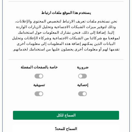
الانتقال إلى
الانتقال إلى
يستخدم هذا الموقع ملفات ارتباط
الملف الشخصي
الملف الشخصي
نحن نستخدم ملفات تعريف الارتباط لتخصيص المحتوى والإعلانات،
وذلك لتوفير ميزات الشبكات الاجتماعية وتحليل الزيارات الواردة
إلينا. إضافةً إلى ذلك، فنحن نشارك المعلومات حول استخدامك
لموقعنا مع شركائنا من الشبكات الاجتماعية وشركاء الإعلانات وتحليل
البيانات الذين يمكنهم إضافة هذه المعلومات إلى معلومات أخرى
تقدمها لهم أو معلومات أخرى يحصلون عليها من استخدامك لخدماتهم.
ا
ضرورية
خاصة بالصفحات المفضلة
خ
ت
إحصائية
تسويقية
ي
ا
الأستاذ الدكتور
الأستاذ الدكتور
الطبيب هيلموت
الطبيب رالف أ.
ر
برتالانفي
كوكرو
ا
هانوفر
زيوريخ
السماح للكل
ل
م
الانتقال إلى
الانتقال إلى
السماح للمحددّ
و