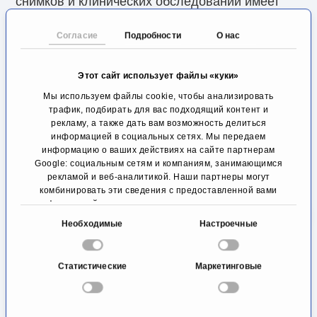
снимков и клинических обследований имеет
решающее значение для своевременного
Согласие
Подробности
О нас
замедления прогрессирующего износа
хрящевых поверхностей.
Этот сайт использует файлы «куки»
Мы используем файлы cookie, чтобы анализировать
Для достижения этих целей проф., д-р мед.
трафик, подбирать для вас подходящий контент и
рекламу, а также дать вам возможность делиться
Ральф Дикманн и д-р мед. наук Ахмет Эрджан
информацией в социальных сетях. Мы передаем
из клиники ATOS в Кёльне сначала используют
информацию о ваших действиях на сайте партнерам
Google: социальным сетям и компаниям, занимающимся
консервативные методы лечения, такие как
рекламой и веб-аналитикой. Наши партнеры могут
комбинировать эти сведения с предоставленной вами
физиотерапия, обезболивающие препараты и
информацией, а также данными, которые они получили
снижение веса. Чтобы положительно повлиять
при использовании вами их сервисов.
В
Необходимые
Настроечные
на течение болезни, необходимо свести к
ы
б
минимуму тяжелые нагрузки на пораженные
Статистические
Маркетинговые
о
суставы и ввести в практику умеренные
р
физические упражнения.
с