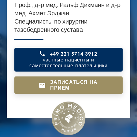
Проф., д-р мед. Ральф Дикманн и д-р
o
мед. Ахмет Эрджан
n
Специалисты по хирургии
t
тазобедренного сустава
e
n
t
+49 221 5714 3912
частные пациенты и
самостоятельные плательщики
ЗАПИСАТЬСЯ НА
ПРИЁМ