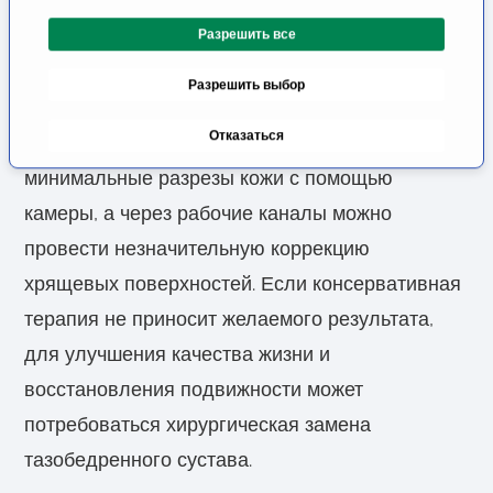
о
Артроскопическая терапия представляет собой
Разрешить все
г
л
связующее звено между консервативной
Разрешить выбор
а
терапией и эндопротезированием. Для этого
с
Отказаться
поверхность сустава осматривается через
и
я
минимальные разрезы кожи с помощью
камеры, а через рабочие каналы можно
провести незначительную коррекцию
хрящевых поверхностей. Если консервативная
терапия не приносит желаемого результата,
для улучшения качества жизни и
восстановления подвижности может
потребоваться хирургическая замена
тазобедренного сустава.