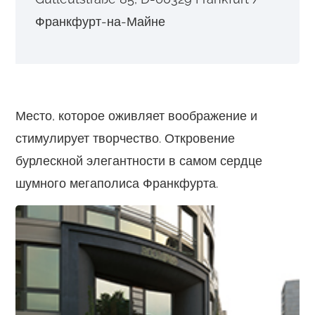
o
Франкфурт-на-Майне
n
t
e
n
Место, которое оживляет воображение и
t
стимулирует творчество. Откровение
бурлескной элегантности в самом сердце
шумного мегаполиса Франкфурта.