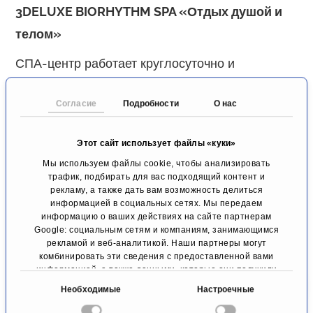
3DELUXE BIORHYTHM SPA «Отдых душой и
телом»
СПА-центр работает круглосуточно и
оборудован джакузи, гидромассажными
Согласие
Подробности
О нас
ваннами Medijet, жемчужными ваннами,
паровой баней и сауной.
Этот сайт использует файлы «куки»
Мы используем файлы cookie, чтобы анализировать
трафик, подбирать для вас подходящий контент и
рекламу, а также дать вам возможность делиться
информацией в социальных сетях. Мы передаем
информацию о ваших действиях на сайте партнерам
Google: социальным сетям и компаниям, занимающимся
рекламой и веб-аналитикой. Наши партнеры могут
Льготные условия по коду бронирования
комбинировать эти сведения с предоставленной вами
PRIMO MEDICO:
информацией, а также данными, которые они получили
при использовании вами их сервисов.
В
Необходимые
Настроечные
скидка 10%
от суточной стоимости номера
ы